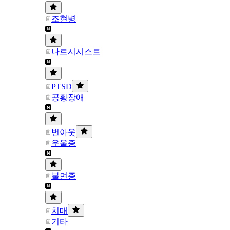
조현병
나르시시스트
PTSD
공황장애
번아웃
우울증
불면증
치매
기타