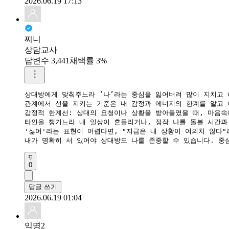
2026.06.19 17:13
찌니
상담교사
답변수 3,441
채택률 3%
상대방에게 맞춰주느라 ‘나’라는 중심을 잃어버려 많이 지치고 
​관계에서 선을 지키는 기준은 내 감정과 에너지의 한계를 알고 
​감정적 한계선: 상대의 요청이나 상황을 받아들였을 때, 마음속
타인을 챙기느라 내 일상이 흔들리거나, 정작 나를 돌볼 시간과
​'싫어'라는 표현이 어렵다면, "지금은 내 상황이 여의치 않다
​내가 명확히 서 있어야 상대방도 나를 존중할 수 있습니다. 
0
답글 쓰기
2026.06.19 01:04
익명2