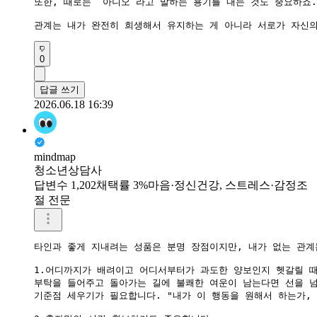
또한, 때로는 ‘아니오’라고 말하는 용기를 내는 것도 중요하죠
관계는 내가 완전히 희생해서 유지하는 게 아니라 서로가 자신의
0
답글 쓰기
2026.06.18 16:39
mindmap
청소년상담사
답변수 1,202
채택률 3%
마음·정신건강, 스트레스·감정조
절 전문
​타인과 좋게 지내려는 성품은 분명 장점이지만, 내가 없는 관계
​1.어디까지가 배려이고 어디서부터가 과도한 양보인지 헷갈릴 때
​부탁을 들어주고 돌아가는 길에 불쾌한 여운이 남는다면 선을 넘
​기준점 세우기가 필요합니다. "내가 이 행동을 원해서 하는가,