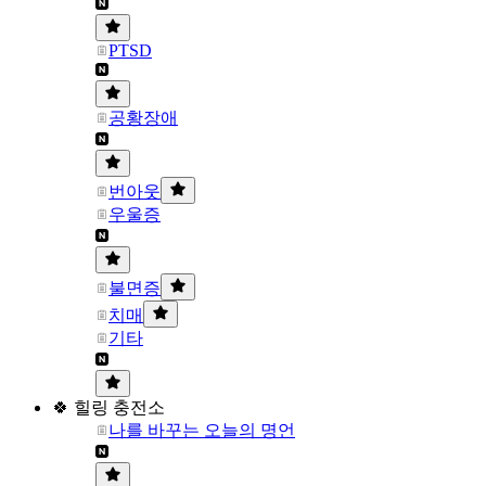
PTSD
공황장애
번아웃
우울증
불면증
치매
기타
🍀 힐링 충전소
나를 바꾸는 오늘의 명언