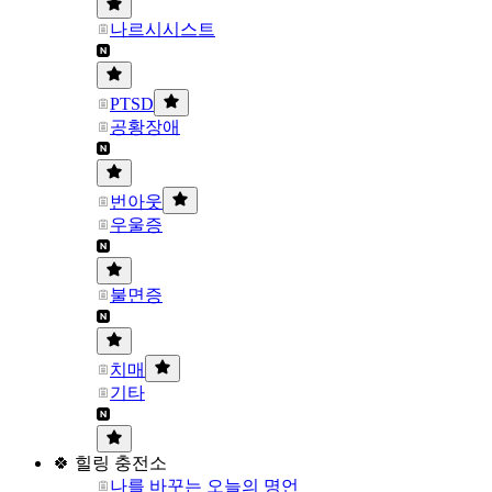
나르시시스트
PTSD
공황장애
번아웃
우울증
불면증
치매
기타
🍀 힐링 충전소
나를 바꾸는 오늘의 명언