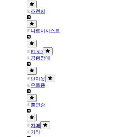
조현병
나르시시스트
PTSD
공황장애
번아웃
우울증
불면증
치매
기타