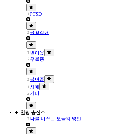
PTSD
공황장애
번아웃
우울증
불면증
치매
기타
🍀 힐링 충전소
나를 바꾸는 오늘의 명언