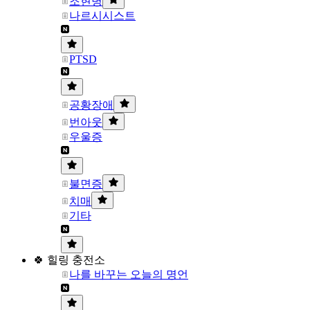
조현병
나르시시스트
PTSD
공황장애
번아웃
우울증
불면증
치매
기타
🍀 힐링 충전소
나를 바꾸는 오늘의 명언