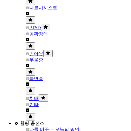
나르시시스트
PTSD
공황장애
번아웃
우울증
불면증
치매
기타
🍀 힐링 충전소
나를 바꾸는 오늘의 명언