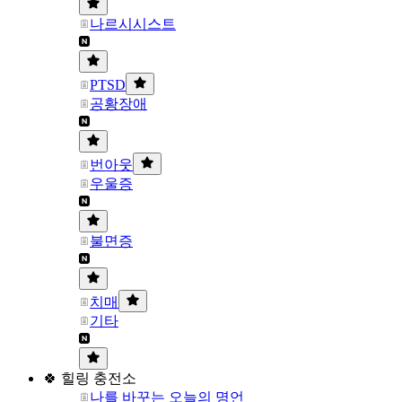
나르시시스트
PTSD
공황장애
번아웃
우울증
불면증
치매
기타
🍀 힐링 충전소
나를 바꾸는 오늘의 명언