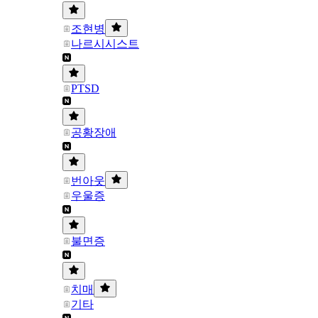
조현병
나르시시스트
PTSD
공황장애
번아웃
우울증
불면증
치매
기타