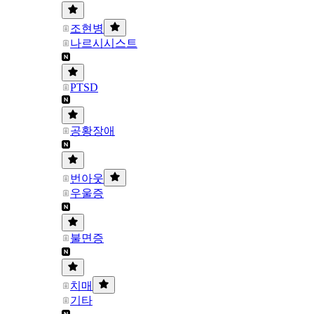
조현병
나르시시스트
PTSD
공황장애
번아웃
우울증
불면증
치매
기타