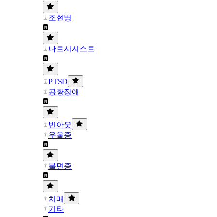
조현병
나르시시스트
PTSD
공황장애
번아웃
우울증
불면증
치매
기타