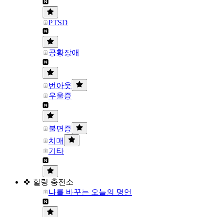
PTSD
공황장애
번아웃
우울증
불면증
치매
기타
🍀 힐링 충전소
나를 바꾸는 오늘의 명언