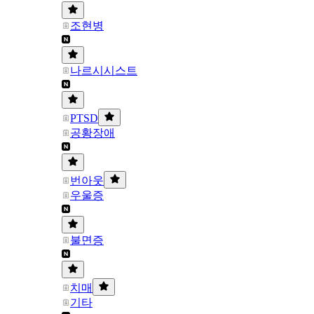
조현병
나르시시스트
PTSD
공황장애
번아웃
우울증
불면증
치매
기타