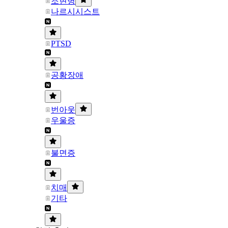
조현병
나르시시스트
PTSD
공황장애
번아웃
우울증
불면증
치매
기타