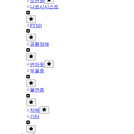
조현병
나르시시스트
PTSD
공황장애
번아웃
우울증
불면증
치매
기타