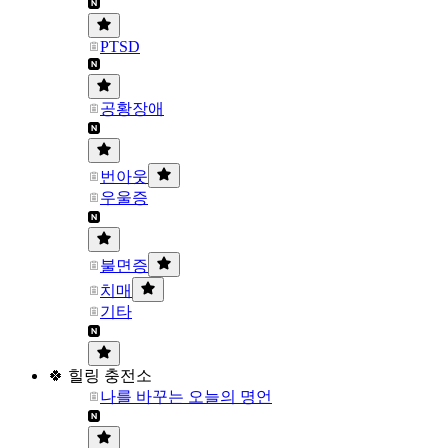
PTSD
공황장애
번아웃
우울증
불면증
치매
기타
🍀 힐링 충전소
나를 바꾸는 오늘의 명언