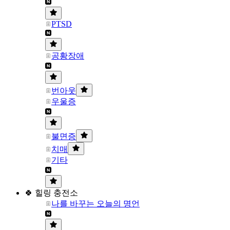
PTSD
공황장애
번아웃
우울증
불면증
치매
기타
🍀 힐링 충전소
나를 바꾸는 오늘의 명언