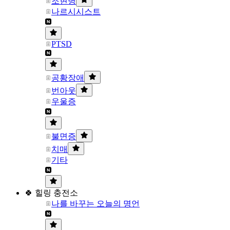
조현병
나르시시스트
PTSD
공황장애
번아웃
우울증
불면증
치매
기타
🍀 힐링 충전소
나를 바꾸는 오늘의 명언