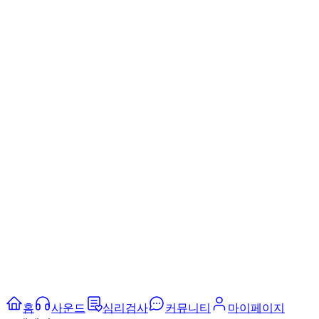
홈
사운드
심리검사
커뮤니티
마이페이지