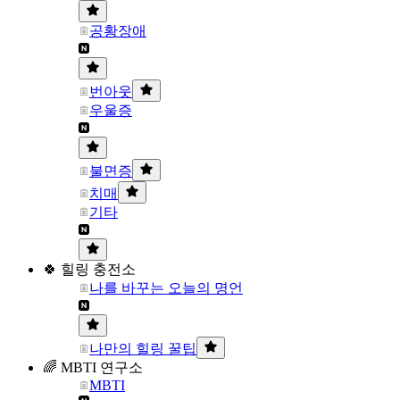
공황장애
번아웃
우울증
불면증
치매
기타
🍀 힐링 충전소
나를 바꾸는 오늘의 명언
나만의 힐링 꿀팁
🌈 MBTI 연구소
MBTI