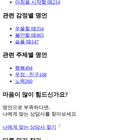
아침을 시작할 때
214
관련 감정별 명언
우울할 때
354
불안할 때
465
슬플 때
147
관련 주제별 명언
행복
494
우정 · 친구
168
노력
260
마음이 많이 힘드신가요?
명언으로 부족하다면,
나에게 맞는 상담사를 찾아보세요
나에게 맞는 상담사 찾기