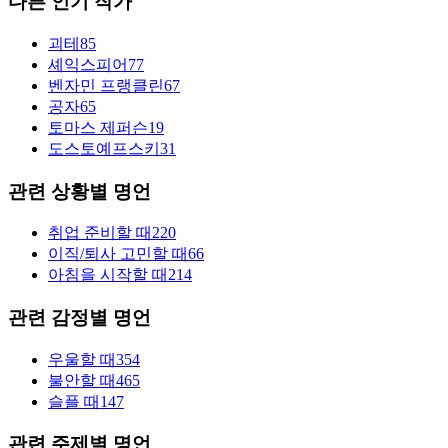
다른 인기 작가
괴테
85
셰익스피어
77
벤자민 프랭클린
67
공자
65
토마스 제퍼슨
19
도스토예프스키
31
관련 상황별 명언
취업 준비할 때
220
이직/퇴사 고민할 때
66
아침을 시작할 때
214
관련 감정별 명언
우울할 때
354
불안할 때
465
슬플 때
147
관련 주제별 명언