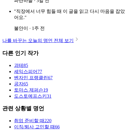
파란하늘 · 3일 전
"직장에서 너무 힘들 때 이 글을 읽고 다시 마음을 잡았
어요."
불안이 · 1주 전
나를 바꾸는 오늘의 명언 전체 보기
다른 인기 작가
괴테
85
셰익스피어
77
벤자민 프랭클린
67
공자
65
토마스 제퍼슨
19
도스토예프스키
31
관련 상황별 명언
취업 준비할 때
220
이직/퇴사 고민할 때
66