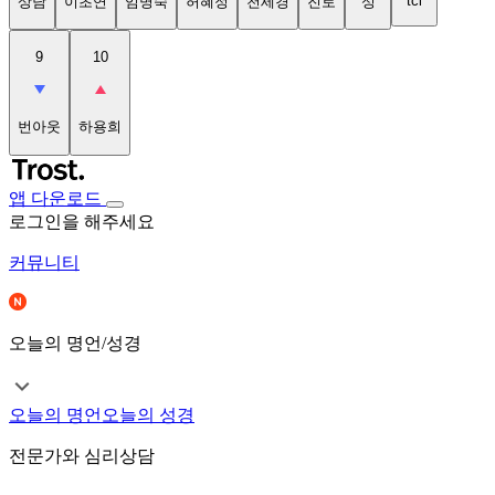
tci
상담
이초연
임명숙
허혜정
천세경
진로
성
9
10
번아웃
하용희
앱 다운로드
로그인을 해주세요
커뮤니티
오늘의 명언/성경
오늘의 명언
오늘의 성경
전문가와 심리상담