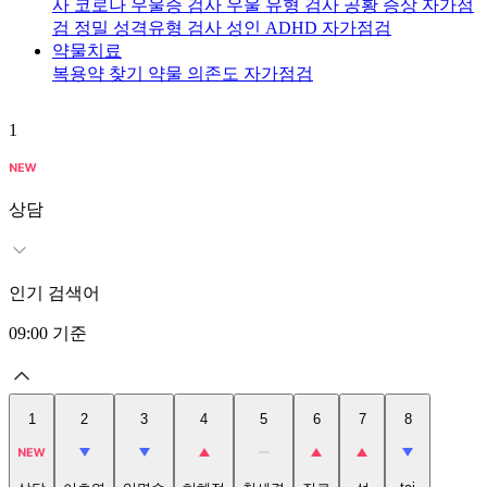
사
코로나 우울증 검사
우울 유형 검사
공황 증상 자가점
검
정밀 성격유형 검사
성인 ADHD 자가점검
약물치료
복용약 찾기
약물 의존도 자가점검
1
2
상담
인기 검색어
09:00
기준
1
2
3
4
5
6
7
8