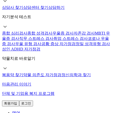
상담사 찾기
상담센터 찾기
상담하기
자기분석 테스트
종합 심리검사
종합 성격검사
우울증 검사
자존감 검사
MBTI 우
울증 검사
직무 스트레스 검사
취업 스트레스 검사
코로나 우울
증 검사
우울 유형 검사
공황 증상 자가점검
정밀 성격유형 검사
성인 ADHD 자가점검
약물치료 바로알기
복용약 찾기
약물 의존도 자가점검
정신의학과 찾기
마음관리 이야기
단체 및 기업용 복지 프로그램
회원가입
로그인
명언