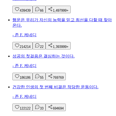
439
439
6
6
1,497
999+
행운은 우리가 자신의 능력을 믿고 최선을 다할 때 찾아
온다.
-
존 F. 케네디
214
214
2
2
1,393
999+
성공의 첫걸음은 결심하는 것이다.
-
존 F. 케네디
186
186
5
5
769
769
건강한 인생의 첫 번째 비결은 적당한 운동이다.
-
존 F. 케네디
122
122
3
3
694
694