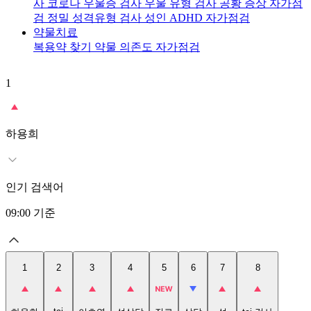
사
코로나 우울증 검사
우울 유형 검사
공황 증상 자가점
검
정밀 성격유형 검사
성인 ADHD 자가점검
약물치료
복용약 찾기
약물 의존도 자가점검
1
2
t
하용희
인기 검색어
09:00
기준
1
2
3
4
5
6
7
8