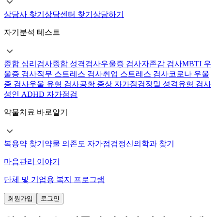
상담사 찾기
상담센터 찾기
상담하기
자기분석 테스트
종합 심리검사
종합 성격검사
우울증 검사
자존감 검사
MBTI 우
울증 검사
직무 스트레스 검사
취업 스트레스 검사
코로나 우울
증 검사
우울 유형 검사
공황 증상 자가점검
정밀 성격유형 검사
성인 ADHD 자가점검
약물치료 바로알기
복용약 찾기
약물 의존도 자가점검
정신의학과 찾기
마음관리 이야기
단체 및 기업용 복지 프로그램
회원가입
로그인