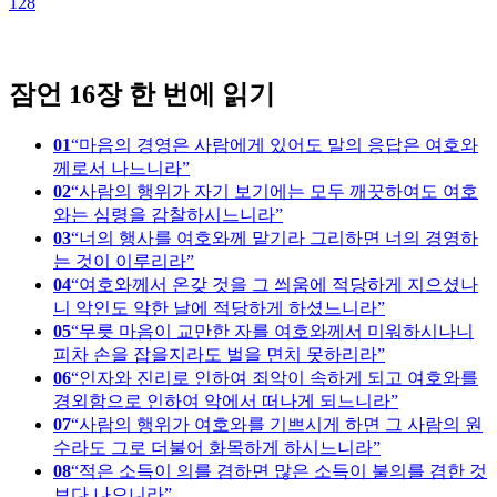
128
2
잠언 16장 한 번에 읽기
01
마음의 경영은 사람에게 있어도 말의 응답은 여호와
께로서 나느니라
02
사람의 행위가 자기 보기에는 모두 깨끗하여도 여호
와는 심령을 감찰하시느니라
03
너의 행사를 여호와께 맡기라 그리하면 너의 경영하
는 것이 이루리라
04
여호와께서 온갖 것을 그 씌움에 적당하게 지으셨나
니 악인도 악한 날에 적당하게 하셨느니라
05
무릇 마음이 교만한 자를 여호와께서 미워하시나니
피차 손을 잡을지라도 벌을 면치 못하리라
06
인자와 진리로 인하여 죄악이 속하게 되고 여호와를
경외함으로 인하여 악에서 떠나게 되느니라
07
사람의 행위가 여호와를 기쁘시게 하면 그 사람의 원
수라도 그로 더불어 화목하게 하시느니라
08
적은 소득이 의를 겸하면 많은 소득이 불의를 겸한 것
보다 나으니라