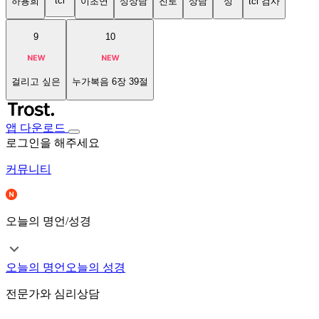
tci
하용희
이초연
성상담
진로
상담
성
tci 검사
9
10
걸리고 싶은
누가복음 6장 39절
앱 다운로드
로그인을 해주세요
커뮤니티
오늘의 명언/성경
오늘의 명언
오늘의 성경
전문가와 심리상담