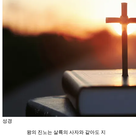
성경
왕의 진노는 살륙의 사자와 같아도 지