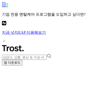
기업 전용 멘탈케어 프로그램
을 도입하고 싶다면?
지금
넛지EAP
이용해보기
앱 다운로드