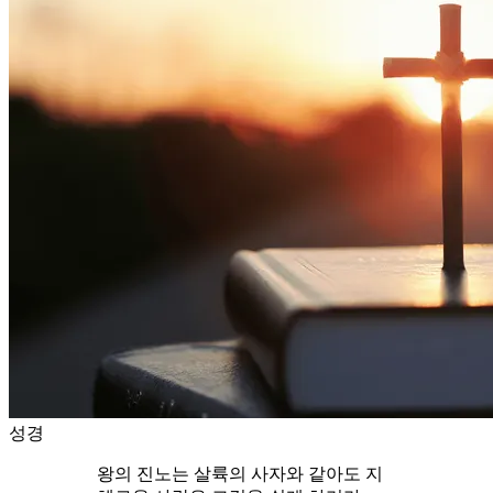
성경
왕의 진노는 살륙의 사자와 같아도 지