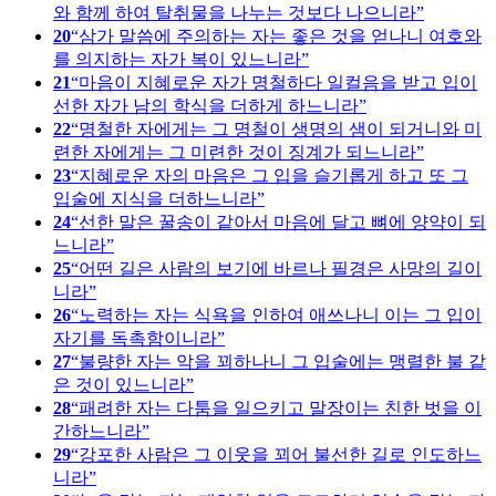
와 함께 하여 탈취물을 나누는 것보다 나으니라
20
삼가 말씀에 주의하는 자는 좋은 것을 얻나니 여호와
를 의지하는 자가 복이 있느니라
21
마음이 지혜로운 자가 명철하다 일컬음을 받고 입이
선한 자가 남의 학식을 더하게 하느니라
22
명철한 자에게는 그 명철이 생명의 샘이 되거니와 미
련한 자에게는 그 미련한 것이 징계가 되느니라
23
지혜로운 자의 마음은 그 입을 슬기롭게 하고 또 그
입술에 지식을 더하느니라
24
선한 말은 꿀송이 같아서 마음에 달고 뼈에 양약이 되
느니라
25
어떤 길은 사람의 보기에 바르나 필경은 사망의 길이
니라
26
노력하는 자는 식욕을 인하여 애쓰나니 이는 그 입이
자기를 독촉함이니라
27
불량한 자는 악을 꾀하나니 그 입술에는 맹렬한 불 같
은 것이 있느니라
28
패려한 자는 다툼을 일으키고 말장이는 친한 벗을 이
간하느니라
29
강포한 사람은 그 이웃을 꾀어 불선한 길로 인도하느
니라