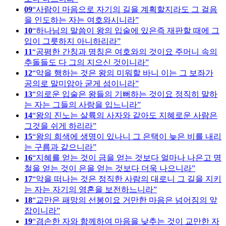
09
사람이 마음으로 자기의 길을 계획할지라도 그 걸음
을 인도하는 자는 여호와시니라
10
하나님의 말씀이 왕의 입술에 있은즉 재판할 때에 그
입이 그릇하지 아니하리라
11
공평한 간칭과 명칭은 여호와의 것이요 주머니 속의
추돌들도 다 그의 지으신 것이니라
12
악을 행하는 것은 왕의 미워할 바니 이는 그 보좌가
공의로 말미암아 굳게 섬이니라
13
의로운 입술은 왕들의 기뻐하는 것이요 정직히 말하
는 자는 그들의 사랑을 입느니라
14
왕의 진노는 살륙의 사자와 같아도 지혜로운 사람은
그것을 쉬게 하리라
15
왕의 희색에 생명이 있나니 그 은택이 늦은 비를 내리
는 구름과 같으니라
16
지혜를 얻는 것이 금을 얻는 것보다 얼마나 나은고 명
철을 얻는 것이 은을 얻는 것보다 더욱 나으니라
17
악을 떠나는 것은 정직한 사람의 대로니 그 길을 지키
는 자는 자기의 영혼을 보전하느니라
18
교만은 패망의 선봉이요 거만한 마음은 넘어짐의 앞
잡이니라
19
겸손한 자와 함께하여 마음을 낮추는 것이 교만한 자