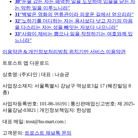
30
눈을 감는 자는 패역한 일을 도모하며 입술을 닫는 자
는 악한 일을 이루느니라
31
백발은 영화의 면류관이라 의로운 길에서 얻으리라
32
노하기를 더디하는 자는 용사보다 낫고 자기의 마음
을 다스리는 자는 성을 빼앗는 자보다 나으니라
33
사람이 제비는 뽑으나 일을 작정하기는 여호와께 있
느니라
이용약관 & 개인정보처리방침
위치기반 서비스 이용약관
트로스트 앱 다운로드
상호명: (주)다인 | 대표 : 나승균
사업장소재지: 서울특별시 강남구 역삼로3길 17 (혜진빌딩 8
층)
사업자등록번호: 101-86-16191 | 통신판매업신고번호: 제 2025-
서울강남-03821 | 개인정보책임자: 한상범
대표 메일: trost@hu-mart.com |
고객문의:
트로스트 채널톡 문의