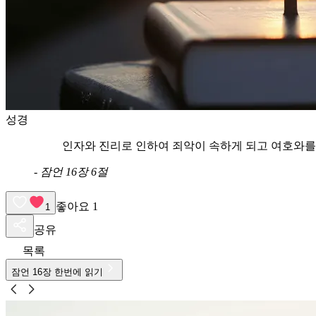
성경
인자와 진리로 인하여 죄악이 속하게 되고 여호와
-
잠언 16장 6절
좋아요
1
1
공유
목록
잠언
16
장 한번에 읽기