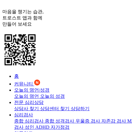
마음을 챙기는 습관,
트로스트
앱과 함께
만들어 보세요
홈
커뮤니티
오늘의 명언/성경
오늘의 명언
오늘의 성경
전문 심리상담
상담사 찾기
상담센터 찾기
상담하기
심리검사
종합 심리검사
종합 성격검사
우울증 검사
자존감 검사
M
검사
성인 ADHD 자가점검