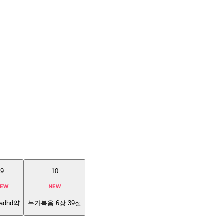
9
10
adhd약
누가복음 6장 39절