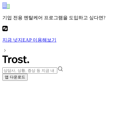
기업 전용 멘탈케어 프로그램
을 도입하고 싶다면?
지금
넛지EAP
이용해보기
앱 다운로드