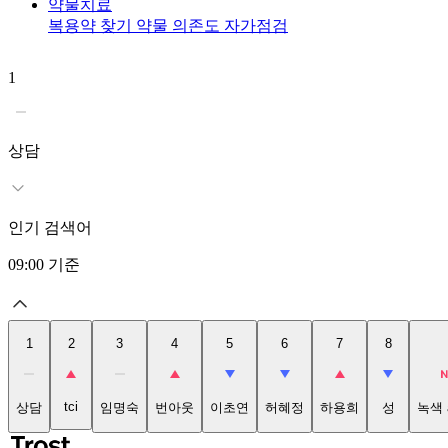
약물치료
복용약 찾기
약물 의존도 자가점검
1
상담
인기 검색어
09:00
기준
1
2
3
4
5
6
7
8
tci
상담
임명숙
번아웃
이초연
허혜정
하용희
성
녹색 