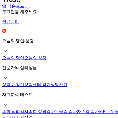
앱 다운로드
로그인을 해주세요
커뮤니티
오늘의 명언/성경
오늘의 명언
오늘의 성경
전문가와 심리상담
상담사 찾기
상담센터 찾기
상담하기
자기분석 테스트
종합 심리검사
종합 성격검사
우울증 검사
자존감 검사
MBTI 우
ADHD 자가점검