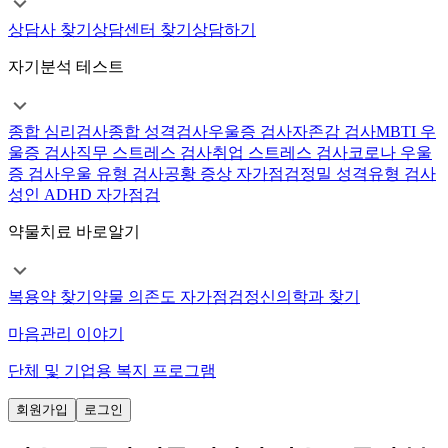
상담사 찾기
상담센터 찾기
상담하기
자기분석 테스트
종합 심리검사
종합 성격검사
우울증 검사
자존감 검사
MBTI 우
울증 검사
직무 스트레스 검사
취업 스트레스 검사
코로나 우울
증 검사
우울 유형 검사
공황 증상 자가점검
정밀 성격유형 검사
성인 ADHD 자가점검
약물치료 바로알기
복용약 찾기
약물 의존도 자가점검
정신의학과 찾기
마음관리 이야기
단체 및 기업용 복지 프로그램
회원가입
로그인