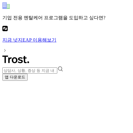
기업 전용 멘탈케어 프로그램
을 도입하고 싶다면?
지금
넛지EAP
이용해보기
앱 다운로드