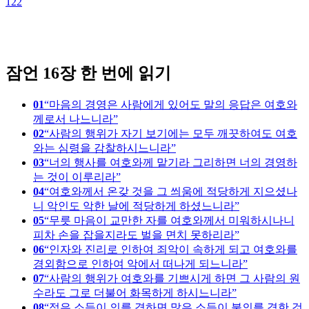
122
1
잠언 16장 한 번에 읽기
01
마음의 경영은 사람에게 있어도 말의 응답은 여호와
께로서 나느니라
02
사람의 행위가 자기 보기에는 모두 깨끗하여도 여호
와는 심령을 감찰하시느니라
03
너의 행사를 여호와께 맡기라 그리하면 너의 경영하
는 것이 이루리라
04
여호와께서 온갖 것을 그 씌움에 적당하게 지으셨나
니 악인도 악한 날에 적당하게 하셨느니라
05
무릇 마음이 교만한 자를 여호와께서 미워하시나니
피차 손을 잡을지라도 벌을 면치 못하리라
06
인자와 진리로 인하여 죄악이 속하게 되고 여호와를
경외함으로 인하여 악에서 떠나게 되느니라
07
사람의 행위가 여호와를 기쁘시게 하면 그 사람의 원
수라도 그로 더불어 화목하게 하시느니라
08
적은 소득이 의를 겸하면 많은 소득이 불의를 겸한 것