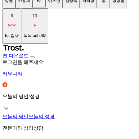
tci
상담
하용희
이초연
임명숙
허혜정
성
성상담
9
10
tci 검사
녹색 adhd약
앱 다운로드
로그인을 해주세요
커뮤니티
오늘의 명언/성경
오늘의 명언
오늘의 성경
전문가와 심리상담