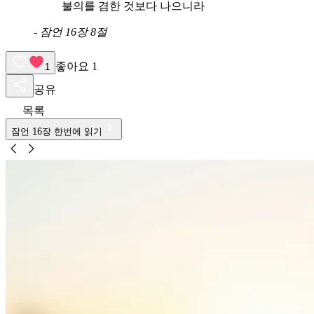
불의를 겸한 것보다 나으니라
-
잠언 16장 8절
좋아요
1
1
공유
목록
잠언
16
장 한번에 읽기