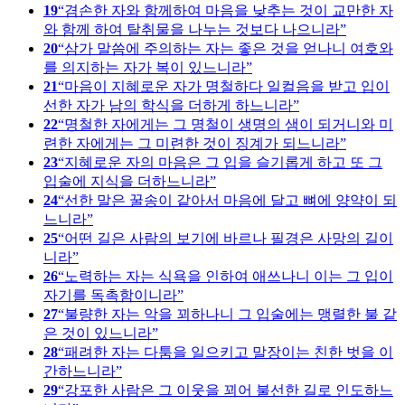
19
겸손한 자와 함께하여 마음을 낮추는 것이 교만한 자
와 함께 하여 탈취물을 나누는 것보다 나으니라
20
삼가 말씀에 주의하는 자는 좋은 것을 얻나니 여호와
를 의지하는 자가 복이 있느니라
21
마음이 지혜로운 자가 명철하다 일컬음을 받고 입이
선한 자가 남의 학식을 더하게 하느니라
22
명철한 자에게는 그 명철이 생명의 샘이 되거니와 미
련한 자에게는 그 미련한 것이 징계가 되느니라
23
지혜로운 자의 마음은 그 입을 슬기롭게 하고 또 그
입술에 지식을 더하느니라
24
선한 말은 꿀송이 같아서 마음에 달고 뼈에 양약이 되
느니라
25
어떤 길은 사람의 보기에 바르나 필경은 사망의 길이
니라
26
노력하는 자는 식욕을 인하여 애쓰나니 이는 그 입이
자기를 독촉함이니라
27
불량한 자는 악을 꾀하나니 그 입술에는 맹렬한 불 같
은 것이 있느니라
28
패려한 자는 다툼을 일으키고 말장이는 친한 벗을 이
간하느니라
29
강포한 사람은 그 이웃을 꾀어 불선한 길로 인도하느