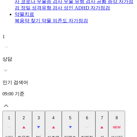
사
코로나 우울증 검사
우울 유형 검사
공황 증상 자가점
검
정밀 성격유형 검사
성인 ADHD 자가점검
약물치료
복용약 찾기
약물 의존도 자가점검
1
2
상담
인기 검색어
09:00
기준
1
2
3
4
5
6
7
8