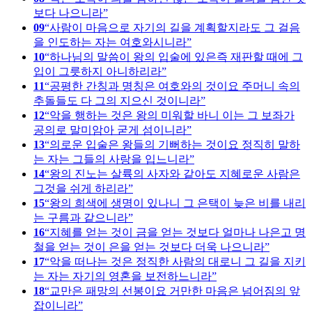
보다 나으니라
09
사람이 마음으로 자기의 길을 계획할지라도 그 걸음
을 인도하는 자는 여호와시니라
10
하나님의 말씀이 왕의 입술에 있은즉 재판할 때에 그
입이 그릇하지 아니하리라
11
공평한 간칭과 명칭은 여호와의 것이요 주머니 속의
추돌들도 다 그의 지으신 것이니라
12
악을 행하는 것은 왕의 미워할 바니 이는 그 보좌가
공의로 말미암아 굳게 섬이니라
13
의로운 입술은 왕들의 기뻐하는 것이요 정직히 말하
는 자는 그들의 사랑을 입느니라
14
왕의 진노는 살륙의 사자와 같아도 지혜로운 사람은
그것을 쉬게 하리라
15
왕의 희색에 생명이 있나니 그 은택이 늦은 비를 내리
는 구름과 같으니라
16
지혜를 얻는 것이 금을 얻는 것보다 얼마나 나은고 명
철을 얻는 것이 은을 얻는 것보다 더욱 나으니라
17
악을 떠나는 것은 정직한 사람의 대로니 그 길을 지키
는 자는 자기의 영혼을 보전하느니라
18
교만은 패망의 선봉이요 거만한 마음은 넘어짐의 앞
잡이니라