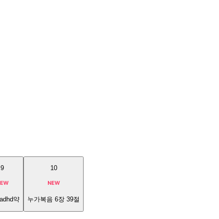
9
10
adhd약
누가복음 6장 39절