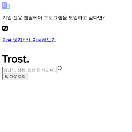
기업 전용 멘탈케어 프로그램
을 도입하고 싶다면?
지금
넛지EAP
이용해보기
앱 다운로드