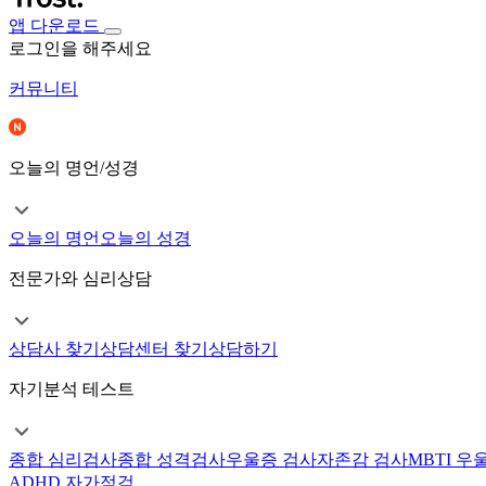
앱 다운로드
로그인을 해주세요
커뮤니티
오늘의 명언/성경
오늘의 명언
오늘의 성경
전문가와 심리상담
상담사 찾기
상담센터 찾기
상담하기
자기분석 테스트
종합 심리검사
종합 성격검사
우울증 검사
자존감 검사
MBTI 우
ADHD 자가점검