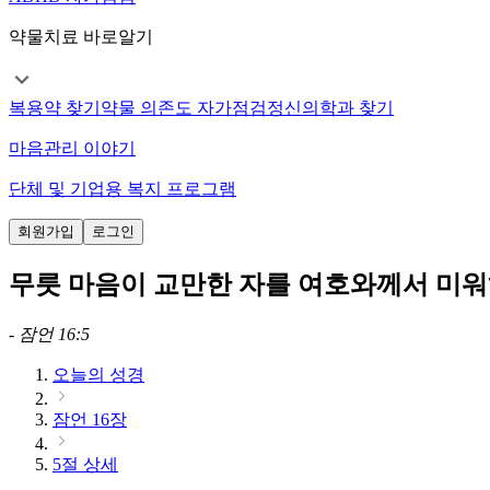
약물치료 바로알기
복용약 찾기
약물 의존도 자가점검
정신의학과 찾기
마음관리 이야기
단체 및 기업용 복지 프로그램
회원가입
로그인
무릇 마음이 교만한 자를 여호와께서 미워
-
잠언 16:5
오늘의 성경
잠언 16장
5절 상세