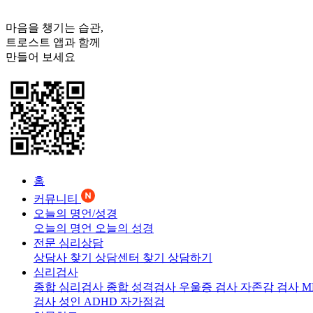
마음을 챙기는 습관,
트로스트
앱과 함께
만들어 보세요
홈
커뮤니티
오늘의 명언/성경
오늘의 명언
오늘의 성경
전문 심리상담
상담사 찾기
상담센터 찾기
상담하기
심리검사
종합 심리검사
종합 성격검사
우울증 검사
자존감 검사
M
검사
성인 ADHD 자가점검