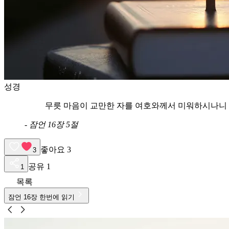
성경
무릇 마음이 교만한 자를 여호와께서 미워하시나니 
-
잠언 16장 5절
좋아요
3
3
공유
1
1
목록
잠언
16
장 한번에 읽기