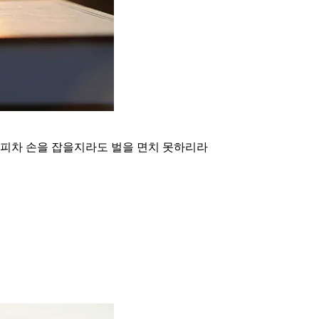
피차 손을 잡을지라도 벌을 면치 못하리라