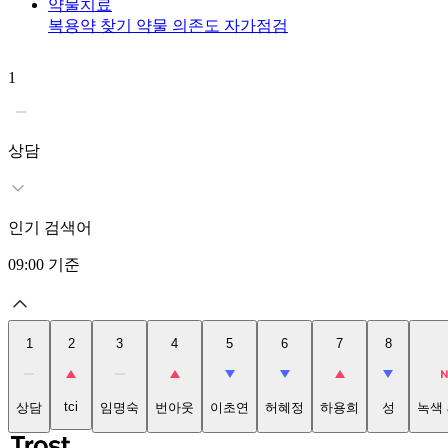
약물치료
복용약 찾기
약물 의존도 자가점검
1
상담
인기 검색어
09:00
기준
1
2
3
4
5
6
7
8
tci
상담
임명숙
번아웃
이초연
허혜정
하용희
성
녹색 