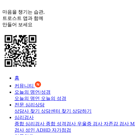
마음을 챙기는 습관,
트로스트
앱과 함께
만들어 보세요
홈
커뮤니티
오늘의 명언/성경
오늘의 명언
오늘의 성경
전문 심리상담
상담사 찾기
상담센터 찾기
상담하기
심리검사
종합 심리검사
종합 성격검사
우울증 검사
자존감 검사
M
검사
성인 ADHD 자가점검