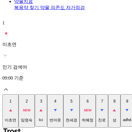
약물치료
복용약 찾기
약물 의존도 자가점검
1
이초연
인기 검색어
09:00
기준
1
2
3
4
5
6
7
8
9
tci
adhd
이초연
임명숙
번아웃
천세경
허혜정
진로
성