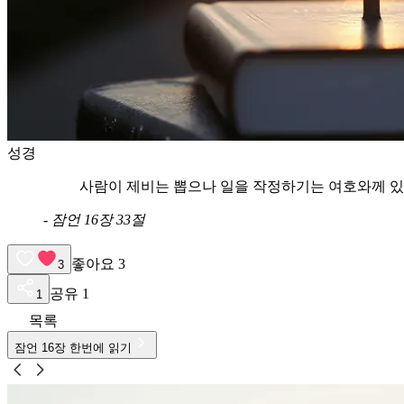
성경
사람이 제비는 뽑으나 일을 작정하기는 여호와께 
-
잠언 16장 33절
좋아요
3
3
공유
1
1
목록
잠언
16
장 한번에 읽기