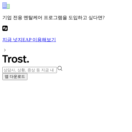
기업 전용 멘탈케어 프로그램
을 도입하고 싶다면?
지금
넛지EAP
이용해보기
앱 다운로드