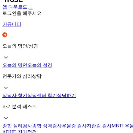
앱 다운로드
로그인을 해주세요
커뮤니티
오늘의 명언/성경
오늘의 명언
오늘의 성경
전문가와 심리상담
상담사 찾기
상담센터 찾기
상담하기
자기분석 테스트
종합 심리검사
종합 성격검사
우울증 검사
자존감 검사
MBTI 우
ADHD 자가점검