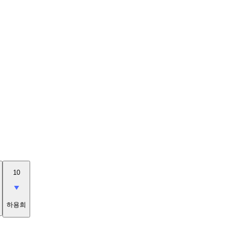
10
하용희