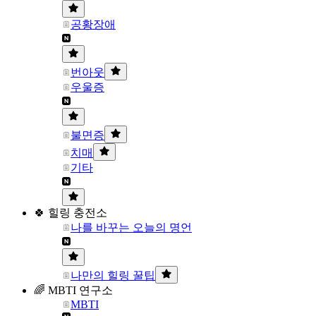
공황장애
번아웃
우울증
불면증
치매
기타
🍀 힐링 충전소
나를 바꾸는 오늘의 명언
나만의 힐링 꿀팁
🌈 MBTI 연구소
MBTI