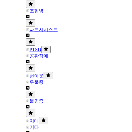
조현병
나르시시스트
PTSD
공황장애
번아웃
우울증
불면증
치매
기타