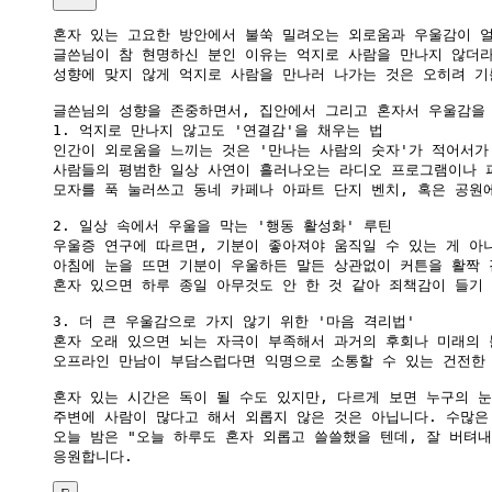
혼자 있는 고요한 방안에서 불쑥 밀려오는 외로움과 우울감이 얼
글쓴님이 참 현명하신 분인 이유는 억지로 사람을 만나지 않더라
성향에 맞지 않게 억지로 사람을 만나러 나가는 것은 오히려 기
글쓴님의 성향을 존중하면서, 집안에서 그리고 혼자서 우울감을 
1. 억지로 만나지 않고도 '연결감'을 채우는 법

인간이 외로움을 느끼는 것은 '만나는 사람의 숫자'가 적어서가
사람들의 평범한 일상 사연이 흘러나오는 라디오 프로그램이나 파
모자를 푹 눌러쓰고 동네 카페나 아파트 단지 벤치, 혹은 공원
2. 일상 속에서 우울을 막는 '행동 활성화' 루틴

우울증 연구에 따르면, 기분이 좋아져야 움직일 수 있는 게 아
아침에 눈을 뜨면 기분이 우울하든 말든 상관없이 커튼을 활짝 
혼자 있으면 하루 종일 아무것도 안 한 것 같아 죄책감이 들기 
3. 더 큰 우울감으로 가지 않기 위한 '마음 격리법'

혼자 오래 있으면 뇌는 자극이 부족해서 과거의 후회나 미래의 
오프라인 만남이 부담스럽다면 익명으로 소통할 수 있는 건전한 
혼자 있는 시간은 독이 될 수도 있지만, 다르게 보면 누구의 눈
주변에 사람이 많다고 해서 외롭지 않은 것은 아닙니다. 수많은
오늘 밤은 "오늘 하루도 혼자 외롭고 쓸쓸했을 텐데, 잘 버텨