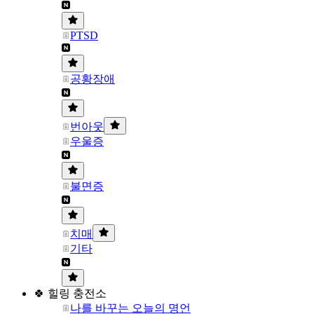
PTSD
공황장애
번아웃
우울증
불면증
치매
기타
🍀 힐링 충전소
나를 바꾸는 오늘의 명언