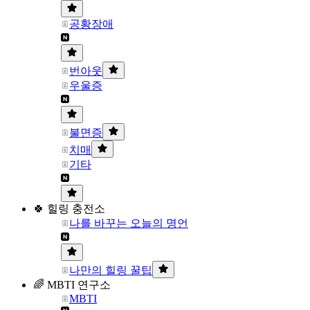
공황장애
번아웃
우울증
불면증
치매
기타
🍀 힐링 충전소
나를 바꾸는 오늘의 명언
나만의 힐링 꿀팁
🌈 MBTI 연구소
MBTI