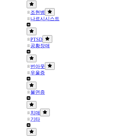
조현병
나르시시스트
PTSD
공황장애
번아웃
우울증
불면증
치매
기타