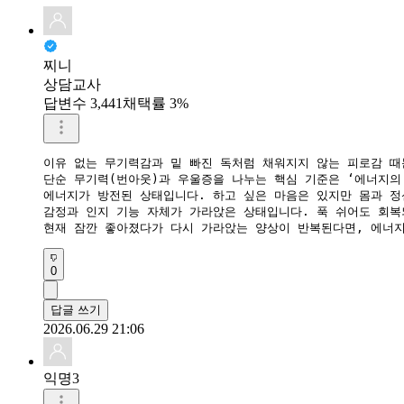
찌니
상담교사
답변수 3,441
채택률 3%
이유 없는 무기력감과 밑 빠진 독처럼 채워지지 않는 피로감 때
​단순 무기력(번아웃)과 우울증을 나누는 핵심 기준은 ‘에너지의 
​에너지가 방전된 상태입니다. 하고 싶은 마음은 있지만 몸과 정
​감정과 인지 기능 자체가 가라앉은 상태입니다. 푹 쉬어도 회복
​현재 잠깐 좋아졌다가 다시 가라앉는 양상이 반복된다면, 에너
0
답글 쓰기
2026.06.29 21:06
익명3