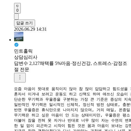
0
답글 쓰기
2026.06.29 14:31
민트홀릭
상담심리사
답변수 2,127
채택률 5%
마음·정신건강, 스트레스·감정조
절 전문
요즘 마음이 뜻대로 움직이지 않아 참 많이 답답하고 힘드셨을 것
혼자서 이겨내 보려고 운동도 하고 산책도 하며 애쓰신 모습이 
​단순한 무기력과 우울증을 구분하는 가장 큰 기준은 증상의 지속
일반적인 무기력은 일시적인 신체적, 정신적 방전 상태로, 충분
반면 우울증은 휴식만으로 나아지지 않으며, 거의 매일, 온종일 
​무기력은 하고 싶은 마음이 안 드는 상태이지만, 우울증은 평소
더불어 잠을 전혀 못 자거나 반대로 너무 많이 자는 수면의 변화
한 일 없이 피곤하고 시작이 힘든 것은 몸과 마음이 보내는 강한
​지금은 잠깐 괜찮아졌다가 다시 가라앉는 과정에 계시니 너무 