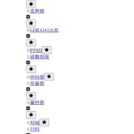
조현병
나르시시스트
PTSD
공황장애
번아웃
우울증
불면증
치매
기타