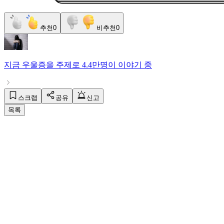
추천
0
비추천
0
지금
우울증
을 주제로
4.4만명
이 이야기 중
스크랩
공유
신고
목록