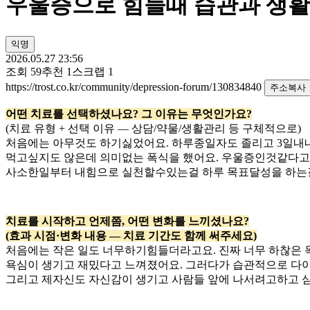
우울증으로 힘들때 습관과 생
익명
2026.05.27 23:56
조회
59
추천
1
스크랩
1
https://trost.co.kr/community/depression-forum/130834840
주소복사
어떤 치료를 선택하셨나요? 그 이유는 무엇인가요?
(치료 유형 + 선택 이유 — 상담/약물/생활관리 등 구체적으로)
처음에는 아무것도 하기싫었어요. 하루종일자도 졸리고 3일내
먹고싶지도 않은데 의미없는 폭식을 했어요. 우울증인것같다고
사소한일부터 내힘으로 실천할수있는걸 하루 목표달성을 하는
치료를 시작하고 언제쯤, 어떤 변화를 느끼셨나요?
(효과 시점·변화 내용 — 치료 기간도 함께 써주세요)
처음에는 작은 일도 너무하기힘들더라고요. 진짜 너무 하찮은 
욕심이 생기고 재밌다고 느껴졌어요. 그러다가 습관적으로 다
그리고 제자신도 자신감이 생기고 사람들 앞에 나서려고하고 