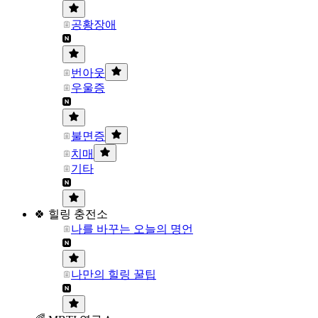
공황장애
번아웃
우울증
불면증
치매
기타
🍀 힐링 충전소
나를 바꾸는 오늘의 명언
나만의 힐링 꿀팁