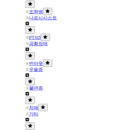
조현병
나르시시스트
PTSD
공황장애
번아웃
우울증
불면증
치매
기타