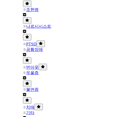
조현병
나르시시스트
PTSD
공황장애
번아웃
우울증
불면증
치매
기타