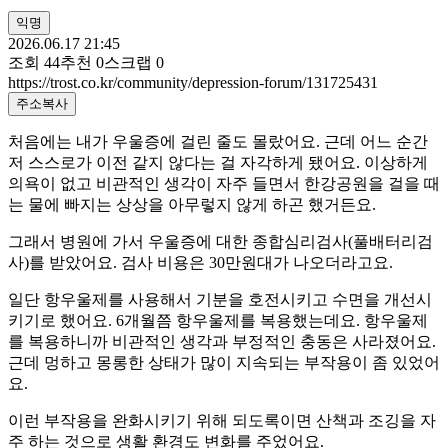
익명
2026.06.17 21:45
조회
44
추천
0
스크랩
0
https://trost.co.kr/community/depression-forum/131725431
주소복사
처음에는 내가 우울증에 걸린 줄도 몰랐어요. 근데 어느 순간
저 스스로가 이전 같지 않다는 걸 자각하게 됐어요. 이상하게
의욕이 없고 비관적인 생각이 자주 들면서 한강공원을 걸을 때
는 물에 빠지는 상상을 아무렇지 않게 하곤 했거든요.
그래서 병원에 가서 우울증에 대한 종합심리검사(풀배터리검
사)를 받았어요. 검사 비용은 30만원대가 나오더라고요.
일단 항우울제를 사용해서 기분을 호전시키고 수면을 개선시
키기로 했어요. 6개월쯤 항우울제를 복용했는데요. 항우울제
를 복용하니까 비관적인 생각과 부정적인 충동은 사라졌어요.
근데 멍하고 몽롱한 상태가 많이 지속되는 부작용이 좀 있었어
요.
이런 부작용을 완화시키기 위해 되도록이면 산책과 조깅을 자
주 하는 것으로 생활 환경도 변화를 주었어요.