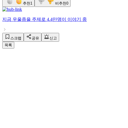
추천
1
비추천
0
지금
우울증
을 주제로
4.4만명
이 이야기 중
스크랩
공유
신고
목록