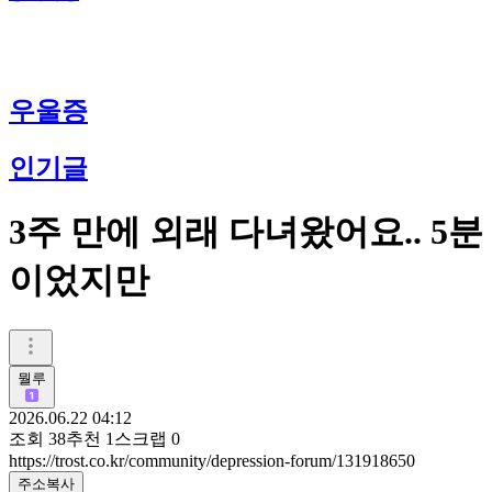
우울증
인기글
3주 만에 외래 다녀왔어요.. 5분
이었지만
뭘루
2026.06.22 04:12
조회
38
추천
1
스크랩
0
https://trost.co.kr/community/depression-forum/131918650
주소복사