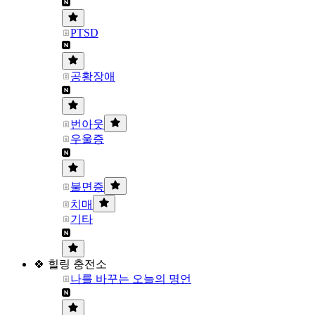
PTSD
공황장애
번아웃
우울증
불면증
치매
기타
🍀 힐링 충전소
나를 바꾸는 오늘의 명언