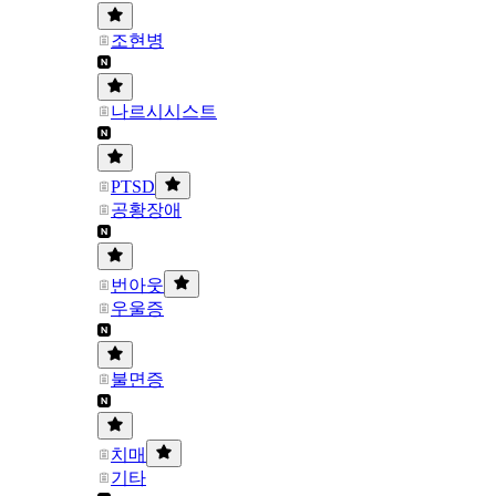
조현병
나르시시스트
PTSD
공황장애
번아웃
우울증
불면증
치매
기타