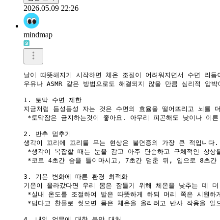
2026.05.09 22:26
mindmap
날이 따뜻해지기 시작하면 체온 조절이 어려워지면서 수면 리듬이
우유나 ASMR 같은 방법으로도 해결되지 않을 만큼 심리적 압박
1. 토막 수면 제한

지금처럼 듬성듬성 자는 것은 수면의 효율을 떨어뜨리고 뇌를 더
 *토막잠은 금지하는것이 좋아요. 아무리 피곤해도 낮이나 이른 
2. 반추 멈추기

생각이 꼬리에 꼬리를 무는 현상은 불면증의 가장 큰 적입니다.

 *생각이 복잡할 때는 눈을 감고 아주 단순하고 구체적인 상상
 *코로 4초간 숨을 들이마시고, 7초간 멈춘 뒤, 입으로 8초
3. 기온 변화에 따른 환경 최적화

기온이 올라갔다면 우리 몸은 잠들기 위해 체온을 낮추는 데 더 
 *실내 온도를 조절하여 발은 따뜻하게 하되 머리 쪽은 시원하게
 *덥다고 찬물로 씻으면 몸은 체온을 올리려고 반사 작용을 일
4. 내일 업무에 대한 불안 대처
