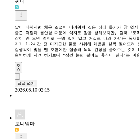
찌니
날이 더워지면 체온 조절이 어려워져 깊은 잠에 들기가 참 쉽지
​출근 걱정과 불안함 때문에 억지로 잠을 청해보지만, 결국 '토
​잠이 안 오면 억지로 누워 있지 말고 거실로 나와 가벼운 독서를
​자기 1~2시간 전 미지근한 물로 샤워해 체온을 살짝 떨어뜨려 보
​잡생각이 많을 땐 호흡에만 집중해 뇌의 긴장을 풀어주는 것이 
​완벽하게 자려 하기보다 "잠깐 눈만 붙여도 휴식이 된다"는 
0
답글 쓰기
2026.05.10 02:15
로니엄마