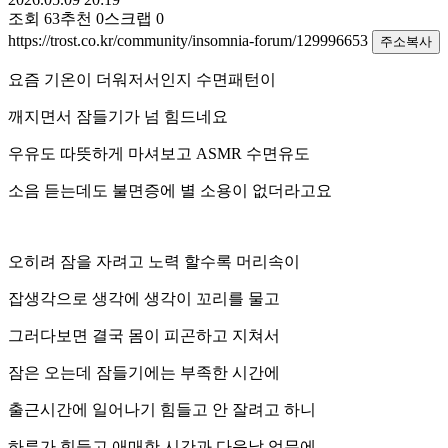
조회
63
추천
0
스크랩
0
https://trost.co.kr/community/insomnia-forum/129996653
주소복사
요즘 기온이 더워저서인지 수면패턴이
깨지면서 잠들기가 넘 힘드네요
우유도 따뜻하게 마셔보고 ASMR 수면유도
소음 듣는데도 불면증에 별 소용이 없더라고요
오히려 잠을 자려고 노력 할수록 머리속이
잡생각으로 생각에 생각이 꼬리를 물고
그러다보면 결국 몸이 피곤하고 지쳐서
잠은 오는데 잠들기에는 부족한 시간에
출근시간에 일어나기 힘들고 안 잘려고 하니
하루가 힘들고 애매한 시간과 다음날 업무에