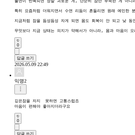
불면이 반복되면 정말 괴로운 게, 단순히 잠만 부족한 게 아니
특히 요즘처럼 더워지면서 수면 리듬이 흔들리면 원래 예민한 분
지금처럼 잠을 듬성듬성 자게 되면 몸도 회복이 안 되고 낮 동
무엇보다 지금 상태는 의지가 약해서가 아니라, 몸과 마음이 오
0
답글 쓰기
2026.05.09 22:49
익명2
깊은잠을 자지  못하면 고통스럽죠

마음이 편해야 좋아지더라구요
0
답글 쓰기