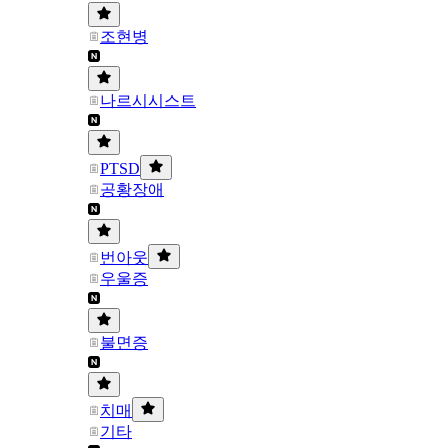
조현병
나르시시스트
PTSD
공황장애
번아웃
우울증
불면증
치매
기타