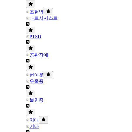
조현병
나르시시스트
PTSD
공황장애
번아웃
우울증
불면증
치매
기타