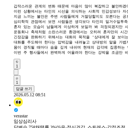
갑작스러운 관계의 변화 때문에 마음이 많이 복잡하고 불안하겠어
​이런 상황에서는 타인의 시선을 의식하는 사회적 민감성보다 자
​지금 느끼는 불안은 주변 사람들에게 거절당할지도 모른다는 공
​심리학적 관점에서 보면 사람들은 생각보다 타인의 일거수일투족
​혼자 있는 모습이 남들에게 이상하게 보일까 봐 걱정되겠지만 
​운동회나 축제처럼 소란스러운 환경에서는 오히려 혼자만의 시간
​긴장감을 완화하기 위해서는 대화의 목적을 '상대에게 잘 보이는
​대화를 주도해야 한다는 압박감을 내려놓고 상대방의 말을 가볍
​몸이 경직될 때마다 숨을 깊게 내쉬며 현재의 감각에 집중하는 
​이번 주 행사들에서 완벽하게 어울려야 한다는 강박을 조금만 
1
1
답글 쓰기
2026.05.12 08:51
verastar
임상심리사
답변수 758
채택률 3%
마음·정신건강, 스트레스·감정조절