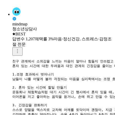
mindmap
청소년상담사
BEST
답변수 1,207
채택률 3%
마음·정신건강, 스트레스·감정조
절 전문
친구 관계에서 소외감을 느끼는 마음이 얼마나 힘들지 안쓰럽고 
혼자 있는 시간에 대한 두려움과 대인 관계의 긴장감을 줄이는 
1.조명 효과에서 벗어나기

​남들이 나를 어떻게 볼까 걱정되는 마음을 심리학에서는 조명 
​2. 혼자 있는 시간에 할일 만들기

운동회나 체험학습처럼 대기 시간이 긴 행사에서 혼자 있을 때, 
이어폰을 끼고 좋아하는 음악을 듣거나, 손에 쥐고 만질 수 있
​3. 긴장감을 완화하기

스스로 양팔을 엑스자로 교차해 어깨를 토닥이며 괜찮아, 지금 
​긴장하면 호흡이 얕아집니다. 숨을 4초간 들이마시고 6초간 천