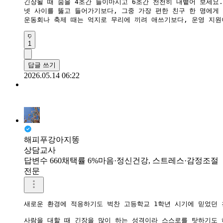
긴장될 때 숨을 4초간 들이마시고 6초간 천천히 내뱉어 보세요.
넷 사이를 뚫고 들어가기보다, 그중 가장 편한 친구 한 명에게 
​운동회나 축제 때는 억지로 무리에 끼려 애쓰기보다, 운영 지
1
답글 쓰기
2026.05.14 06:22
해피푸강아지똥
상담교사
답변수 660
채택률 6%
마음·정신건강, 스트레스·감정조절
전문
새로운 환경에 적응하기도 벅찬 고등학교 1학년 시기에 믿었던 
사람을 대할 때 긴장을 많이 하는 성격이라 스스로를 탓하기도 