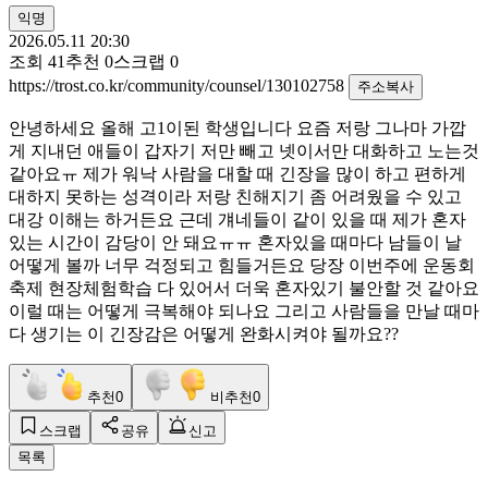
익명
2026.05.11 20:30
조회
41
추천
0
스크랩
0
https://trost.co.kr/community/counsel/130102758
주소복사
안녕하세요 올해 고1이된 학생입니다 요즘 저랑 그나마 가깝
게 지내던 애들이 갑자기 저만 빼고 넷이서만 대화하고 노는것
같아요ㅠ 제가 워낙 사람을 대할 때 긴장을 많이 하고 편하게
대하지 못하는 성격이라 저랑 친해지기 좀 어려웠을 수 있고
대강 이해는 하거든요 근데 걔네들이 같이 있을 때 제가 혼자
있는 시간이 감당이 안 돼요ㅠㅠ 혼자있을 때마다 남들이 날
어떻게 볼까 너무 걱정되고 힘들거든요 당장 이번주에 운동회
축제 현장체험학습 다 있어서 더욱 혼자있기 불안할 것 같아요
이럴 때는 어떻게 극복해야 되나요 그리고 사람들을 만날 때마
다 생기는 이 긴장감은 어떻게 완화시켜야 될까요??
추천
0
비추천
0
스크랩
공유
신고
목록