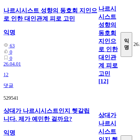
나르시
나르시시스트 성향의 동호회 지인으
시스트
로 인한 대인관계 피로 고민
성향의
익명
동호회
지인으
익
26.
63
명
로 인한
0
대인관
0
26.04.01
계 피로
고민
12
[12]
댓글
529541
상대가 나르시시스트인지 헷갈립
상대가
니다. 제가 예민한 걸까요?
나르시
시스트
익명
인지 헷