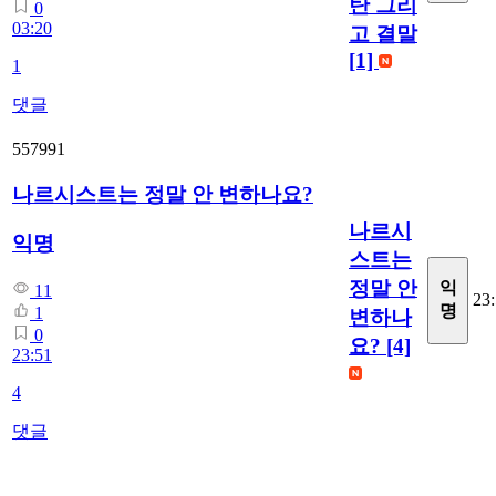
탄 그리
0
03:20
고 결말
[1]
1
댓글
557991
나르시스트는 정말 안 변하나요?
나르시
익명
스트는
정말 안
익
11
23
명
1
변하나
0
요?
[4]
23:51
4
댓글