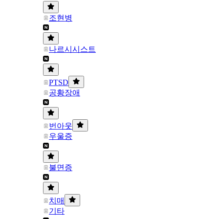
조현병
나르시시스트
PTSD
공황장애
번아웃
우울증
불면증
치매
기타