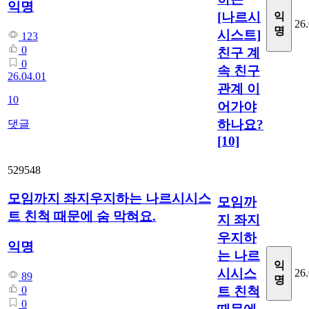
익명
[나르시
익
26.
명
시스트]
123
0
친구 계
0
속 친구
26.04.01
관계 이
10
어가야
하나요?
댓글
[10]
529548
모임까지 좌지우지하는 나르시시스
모임까
트 친척 때문에 숨 막혀요.
지 좌지
우지하
익명
는 나르
익
시시스
26.
89
명
트 친척
0
0