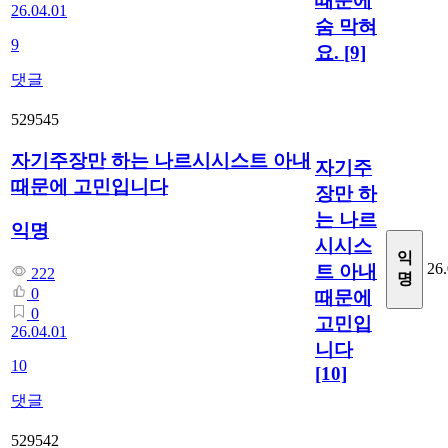
때문에
26.04.01
숨 막혀
9
요.
[9]
댓글
529545
자기주장만 하는 나르시시스트 아내
자기주
때문에 고민입니다
장만 하
는 나르
익명
시시스
익
26.
트 아내
222
명
0
때문에
0
고민입
26.04.01
니다
10
[10]
댓글
529542