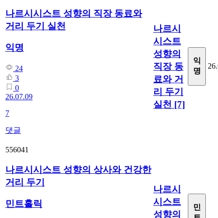
나르시시스트 성향의 직장 동료와
거리 두기 실천
나르시
시스트
익명
성향의
익
직장 동
26.
24
명
료와 거
3
0
리 두기
26.07.09
실천
[7]
7
댓글
556041
나르시시스트 성향의 상사와 건강한
거리 두기
나르시
시스트
민트홀릭
민
성향의
트