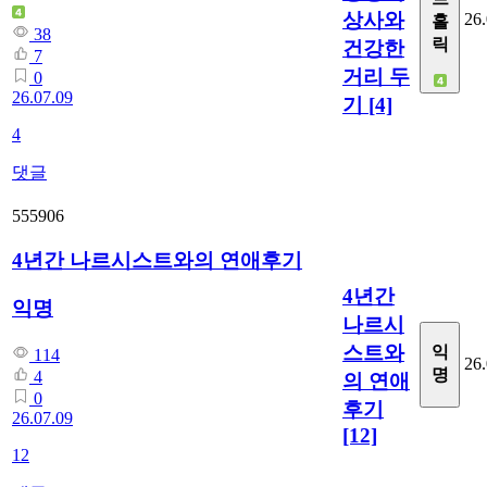
상사와
26.
홀
38
릭
건강한
7
거리 두
0
26.07.09
기
[4]
4
댓글
555906
4년간 나르시스트와의 연애후기
4년간
익명
나르시
스트와
익
114
26.
명
4
의 연애
0
후기
26.07.09
[12]
12