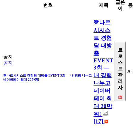
글쓴
번호
제목
등
이
💛나르
시시스
트 경험
담 대방
트
출
로
공지
EVENT
스
공지
3회 —
트
26.
내 경험
관
💛나르시시스트 경험담 대방출 EVENT 3회 — 내 경험 나누고
네이버페이 최대 20만원!
리
나누고
자
네이버
페이 최
대 20만
원!
[17]