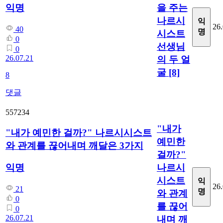
을 주는
익명
나르시
익
26.
40
명
시스트
0
선생님
0
26.07.21
의 두 얼
굴
[8]
8
댓글
557234
"내가
"내가 예민한 걸까?" 나르시시스트
예민한
와 관계를 끊어내며 깨달은 3가지
걸까?"
나르시
익명
시스트
익
26.
21
명
와 관계
0
를 끊어
0
26.07.21
내며 깨