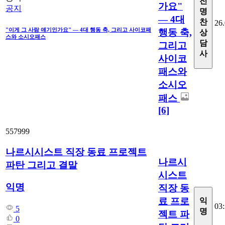
전
가요"
공지
명
— 4대
찬
26.
"이게 그 사람 얘기인가요" — 4대 행동 축, 그리고 사이코패
행동 축,
상
스와 소시오패스
담
그리고
사
사이코
패스와
소시오
패스
[6]
557999
나르시시스트 직장 동료 프로젝트
나르시
파탄 그리고 결말
시스트
익명
직장 동
료 프로
익
03
5
명
젝트 파
0