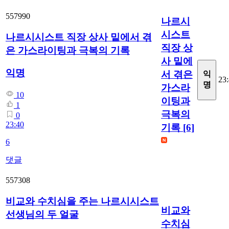
557990
나르시
시스트
나르시시스트 직장 상사 밑에서 겪
직장 상
은 가스라이팅과 극복의 기록
사 밑에
익명
서 겪은
익
23
명
가스라
10
이팅과
1
극복의
0
23:40
기록
[6]
6
댓글
557308
비교와 수치심을 주는 나르시시스트
비교와
선생님의 두 얼굴
수치심