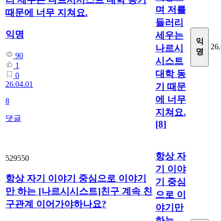
며 저를
때문에 너무 지쳐요.
들러리
익명
세우는
익
26.
나르시
명
90
시스트
1
대학 동
0
26.04.01
기 때문
에 너무
8
지쳐요.
댓글
[8]
항상 자
529550
기 이야
항상 자기 이야기 중심으로 이야기
기 중심
만 하는 [나르시시스트]친구 계속 친
으로 이
구관계 이어가야하나요?
야기만
하는