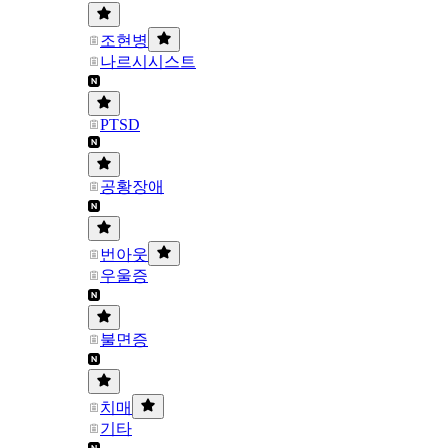
조현병
나르시시스트
PTSD
공황장애
번아웃
우울증
불면증
치매
기타