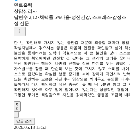
민트홀릭
상담심리사
답변수 2,127
채택률 5%
마음·정신건강, 스트레스·감정조
절 전문
한 번 확인해도 가시지 않는 불안감 때문에 외출할 때마다 정말 
작성자님께서 겪으시는 행동은 마음의 안전을 확인받고 싶어 하는
불안을 통제하려는 노력이 역설적으로 더 큰 불안을 낳아 스스로
완벽하게 확인해야만 안전할 것 같다는 그 생각의 고리를 끊어내
​우선 확인하는 행동에 나만의 규칙을 정해 한계를 두는 방법이 
가스밸브를 잠글 때 단순히 보는 것에 그치지 않고 소리를 내어
스스로 잠갔다는 확실한 행동 증거를 뇌에 강하게 각인시켜 반복
또는 확인하는 모습을 사진이나 영상으로 찍어두고 불안할 때마다
​돌아가서 다시 확인하고 싶은 충동이 들 때 딱 5분만 참고 그 
확인하지 않아도 아무 일이 일어나지 않는다는 성공적인 경험이 
그동안 무거운 책임감으로 자신을 갉아먹었던 행동을 조금씩 내
0
답글 쓰기
2026.05.18 13:53