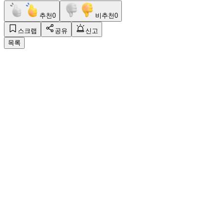
추천
0
비추천
0
스크랩
공유
신고
목록