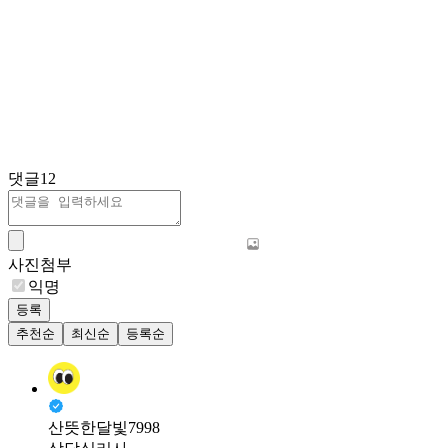
댓글
12
사진첨부
익명
등록
추천순
최신순
등록순
산뜻한달빛7998