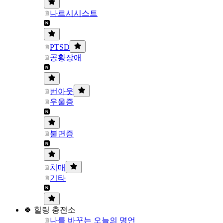
나르시시스트
PTSD
공황장애
번아웃
우울증
불면증
치매
기타
🍀 힐링 충전소
나를 바꾸는 오늘의 명언