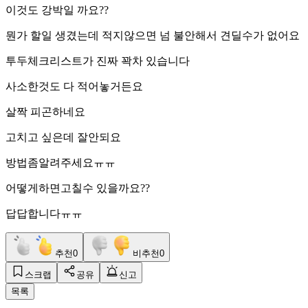
이것도 강박일 까요??
뭔가 할일 생겼는데 적지않으면 넘 불안해서 견딜수가 없어요
투두체크리스트가 진짜 꽉차 있습니다
사소한것도 다 적어놓거든요
살짝 피곤하네요
고치고 싶은데 잘안되요
방법좀알려주세요ㅠㅠ
어떻게하면고칠수 있을까요??
답답합니다ㅠㅠ
추천
0
비추천
0
스크랩
공유
신고
목록