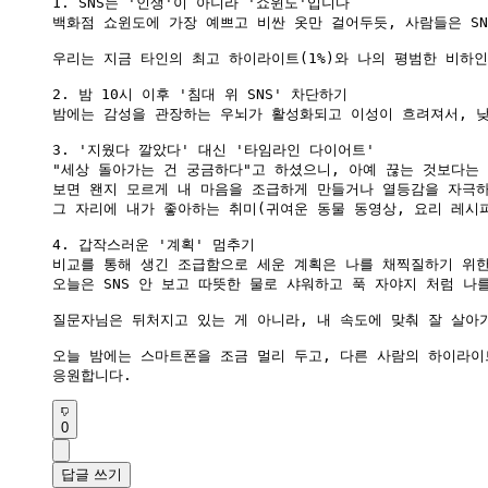
1. SNS는 '인생'이 아니라 '쇼윈도'입니다

백화점 쇼윈도에 가장 예쁘고 비싼 옷만 걸어두듯, 사람들은 SN
우리는 지금 타인의 최고 하이라이트(1%)와 나의 평범한 비하
2. 밤 10시 이후 '침대 위 SNS' 차단하기

밤에는 감성을 관장하는 우뇌가 활성화되고 이성이 흐려져서, 낮
3. '지웠다 깔았다' 대신 '타임라인 다이어트'

"세상 돌아가는 건 궁금하다"고 하셨으니, 아예 끊는 것보다는 
보면 왠지 모르게 내 마음을 조급하게 만들거나 열등감을 자극하
그 자리에 내가 좋아하는 취미(귀여운 동물 동영상, 요리 레시피
4. 갑작스러운 '계획' 멈추기

비교를 통해 생긴 조급함으로 세운 계획은 나를 채찍질하기 위한
오늘은 SNS 안 보고 따뜻한 물로 샤워하고 푹 자야지 처럼 나
질문자님은 뒤처지고 있는 게 아니라, 내 속도에 맞춰 잘 살아
오늘 밤에는 스마트폰을 조금 멀리 두고, 다른 사람의 하이라이
0
답글 쓰기