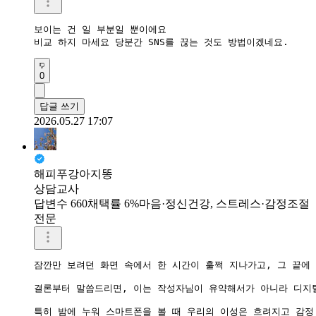
보이는 건 일 부분일 뿐이에요

비교 하지 마세요 당분간 SNS를 끊는 것도 방법이겠네요.
0
답글 쓰기
2026.05.27 17:07
해피푸강아지똥
상담교사
답변수 660
채택률 6%
마음·정신건강, 스트레스·감정조절
전문
잠깐만 보려던 화면 속에서 한 시간이 훌쩍 지나가고, 그 끝에
결론부터 말씀드리면, 이는 작성자님이 유약해서가 아니라 디지털
특히 밤에 누워 스마트폰을 볼 때 우리의 이성은 흐려지고 감정