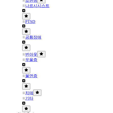
조현병
나르시시스트
PTSD
공황장애
번아웃
우울증
불면증
치매
기타