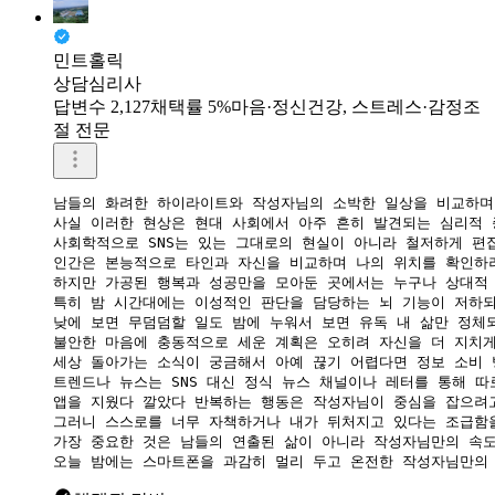
민트홀릭
상담심리사
답변수 2,127
채택률 5%
마음·정신건강, 스트레스·감정조
절 전문
남들의 화려한 하이라이트와 작성자님의 소박한 일상을 비교하며 
사실 이러한 현상은 현대 사회에서 아주 흔히 발견되는 심리적 증
사회학적으로 SNS는 있는 그대로의 현실이 아니라 철저하게 편집
인간은 본능적으로 타인과 자신을 비교하며 나의 위치를 확인하려
하지만 가공된 행복과 성공만을 모아둔 곳에서는 누구나 상대적 
​특히 밤 시간대에는 이성적인 판단을 담당하는 뇌 기능이 저하되
낮에 보면 무덤덤할 일도 밤에 누워서 보면 유독 내 삶만 정체되
불안한 마음에 충동적으로 세운 계획은 오히려 자신을 더 지치게
세상 돌아가는 소식이 궁금해서 아예 끊기 어렵다면 정보 소비 
트렌드나 뉴스는 SNS 대신 정식 뉴스 채널이나 레터를 통해 따
​앱을 지웠다 깔았다 반복하는 행동은 작성자님이 중심을 잡으려
그러니 스스로를 너무 자책하거나 내가 뒤처지고 있다는 조급함을
가장 중요한 것은 남들의 연출된 삶이 아니라 작성자님만의 속도
오늘 밤에는 스마트폰을 과감히 멀리 두고 온전한 작성자님만의