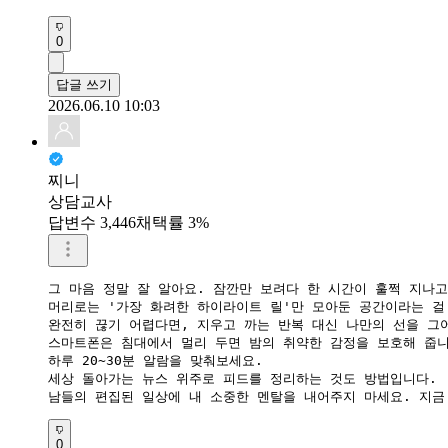
0
답글 쓰기
2026.06.10 10:03
찌니
상담교사
답변수 3,446
채택률 3%
그 마음 정말 잘 알아요. 잠깐만 보려다 한 시간이 훌쩍 지나고
​머리로는 '가장 화려한 하이라이트 릴'만 모아둔 공간이라는 걸
​완전히 끊기 어렵다면, 지우고 까는 반복 대신 나만의 선을 그어
​스마트폰은 침대에서 멀리 두면 밤의 취약한 감정을 보호해 줍니
​하루 20~30분 알람을 맞춰보세요.

​세상 돌아가는 뉴스 위주로 피드를 정리하는 것도 방법입니다.

​남들의 편집된 일상에 내 소중한 멘탈을 내어주지 마세요. 지
0