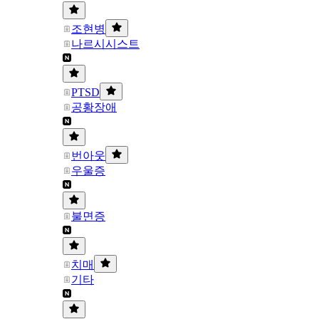
조현병
나르시시스트
PTSD
공황장애
번아웃
우울증
불면증
치매
기타