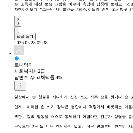
손 소독제 대신 보습 크림을 바르며 촉감에 집중해 보세요. 건조
​자책하기보다 "그동안 내 불안을 가라앉히느라 손이 고생했구나
0
답글 쓰기
2026.05.28 05:38
로니엄마
사회복지사2급
답변수 2,853
채택률 4%
일상에서 손 청결을 지나치게 신경 쓰고 자주 손을 씻거나 손 
먼저, 이러한 손 씻기 강박은 불안이나 걱정에서 비롯되는 마음
또한, 강박 행동을 스스로 통제하기 어렵다면 전문가 상담을 통
무엇보다 자신을 너무 책망하지 말고, 작은 변화부터 천천히 시