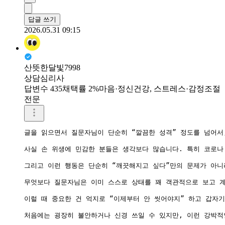
답글 쓰기
2026.05.31 09:15
산뜻한달빛7998
상담심리사
답변수 435
채택률 2%
마음·정신건강, 스트레스·감정조절
전문
글을 읽으면서 질문자님이 단순히 “깔끔한 성격” 정도를 넘어서,
사실 손 위생에 민감한 분들은 생각보다 많습니다. 특히 코로나
그리고 이런 행동은 단순히 “깨끗해지고 싶다”만의 문제가 아니
무엇보다 질문자님은 이미 스스로 상태를 꽤 객관적으로 보고 계
이럴 때 중요한 건 억지로 “이제부터 안 씻어야지” 하고 갑자
처음에는 굉장히 불안하거나 신경 쓰일 수 있지만, 이런 강박적