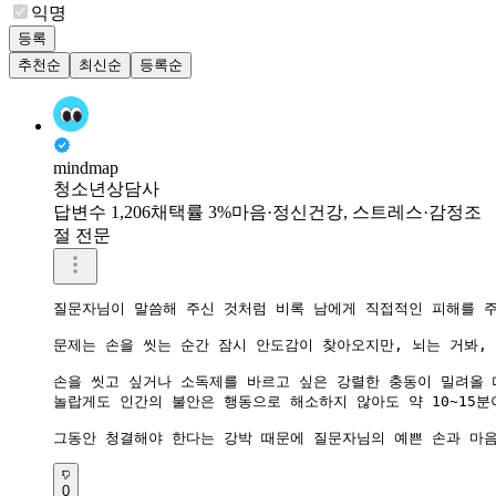
익명
등록
추천순
최신순
등록순
mindmap
청소년상담사
답변수 1,206
채택률 3%
마음·정신건강, 스트레스·감정조
절 전문
질문자님이 말씀해 주신 것처럼 비록 남에게 직접적인 피해를 주
문제는 손을 씻는 순간 잠시 안도감이 찾아오지만, 뇌는 거봐,
손을 씻고 싶거나 소독제를 바르고 싶은 강렬한 충동이 밀려올 
놀랍게도 인간의 불안은 행동으로 해소하지 않아도 약 10~15분
그동안 청결해야 한다는 강박 때문에 질문자님의 예쁜 손과 마음
0