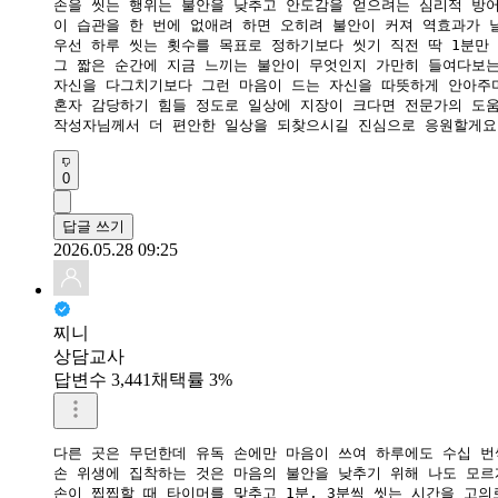
​손을 씻는 행위는 불안을 낮추고 안도감을 얻으려는 심리적 방어
​이 습관을 한 번에 없애려 하면 오히려 불안이 커져 역효과가 날
​우선 하루 씻는 횟수를 목표로 정하기보다 씻기 직전 딱 1분만
​그 짧은 순간에 지금 느끼는 불안이 무엇인지 가만히 들여다보는
​자신을 다그치기보다 그런 마음이 드는 자신을 따뜻하게 안아주
​혼자 감당하기 힘들 정도로 일상에 지장이 크다면 전문가의 도움
​작성자님께서 더 편안한 일상을 되찾으시길 진심으로 응원할게요
0
답글 쓰기
2026.05.28 09:25
찌니
상담교사
답변수 3,441
채택률 3%
다른 곳은 무던한데 유독 손에만 마음이 쓰여 하루에도 수십 번
​손 위생에 집착하는 것은 마음의 불안을 낮추기 위해 나도 모
​손이 찝찝할 때 타이머를 맞추고 1분, 3분씩 씻는 시간을 고의