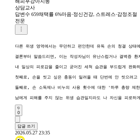
해피푸강아지똥
상담교사
답변수 659
채택률 6%
마음·정신건강, 스트레스·감정조절
전문
다른 위생 영역에서는 무던하고 편안한데 유독 손의 청결 상태에
결론부터 말씀드리면, 이는 작성자님이 유난스럽거나 결벽증 환자
내 일상의 피로감을 줄이고 굳어진 세척 습관을 부드럽게 완화하
첫째로, 손을 씻고 싶은 충동이 밀려올 때 단번에 안 씻으려고
둘째로, 손 소독제나 비누의 사용 횟수에 대한 '하루 총량 제
0
답글 쓰기
2026.05.27 23:35