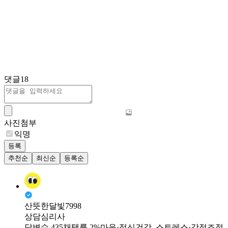
댓글
18
사진첨부
익명
등록
추천순
최신순
등록순
산뜻한달빛7998
상담심리사
답변수 435
채택률 2%
마음·정신건강, 스트레스·감정조절