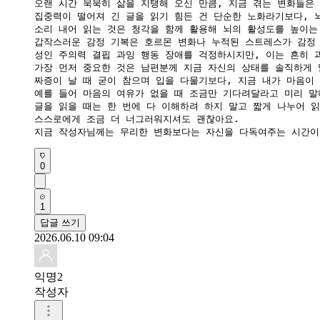
오랜 시간 묵묵히 삶을 지탱해 오신 만큼, 지금 겪는 변화들은 
​집중력이 떨어져 긴 글을 읽기 힘든 건 단순한 노화라기보다, 
소리 내어 읽는 것은 청각을 함께 활용해 뇌의 활성도를 높이는 
갑작스러운 감정 기복은 호르몬 변화나 누적된 스트레스가 감정 
성인 주의력 결핍 과잉 행동 장애를 걱정하시지만, 이는 흔히 
​가장 먼저 중요한 것은 남편분께 지금 자신의 상태를 솔직하게 
짜증이 날 때 굳이 참으며 입을 다물기보다, 지금 내가 마음이 
예를 들어 마음의 여유가 없을 때 조금만 기다려달라고 미리 말
​글을 읽을 때는 한 번에 다 이해하려 하지 말고 짧게 나누어 읽
스스로에게 조금 더 너그러워지셔도 괜찮아요.

지금 작성자님께는 무리한 변화보다는 자신을 다독여주는 시간이
0
1
답글 쓰기
2026.06.10 09:04
익명2
작성자