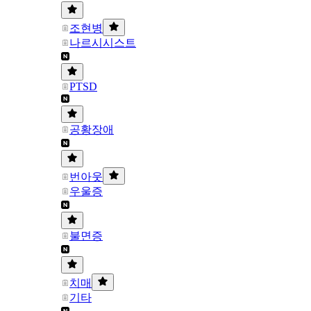
조현병
나르시시스트
PTSD
공황장애
번아웃
우울증
불면증
치매
기타