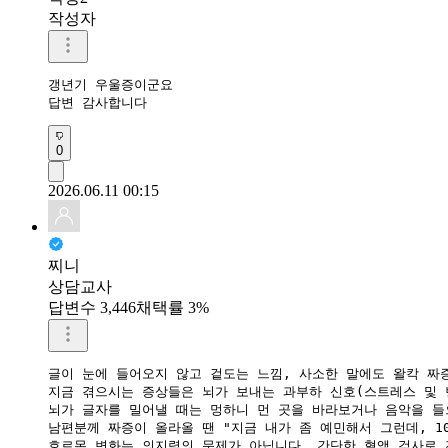
작성자
갱년기 우울증이군요

답변 감사합니다 
0
2026.06.11 00:15
찌니
상담교사
답변수 3,446
채택률 3%
글이 눈에 들어오지 않고 겉도는 느낌, 사소한 말에도 왈칵 짜증
​지금 겪으시는 증상들은 뇌가 보내는 과부하 신호(스트레스 및 
​뇌가 글자를 밀어낼 때는 멍하니 먼 곳을 바라보거나 음악을 들으
​남편분께 짜증이 올라올 땐 "지금 내가 좀 예민해서 그런데, 
​호르몬 변화는 의지력의 문제가 아닙니다. 간단한 혈액 검사로