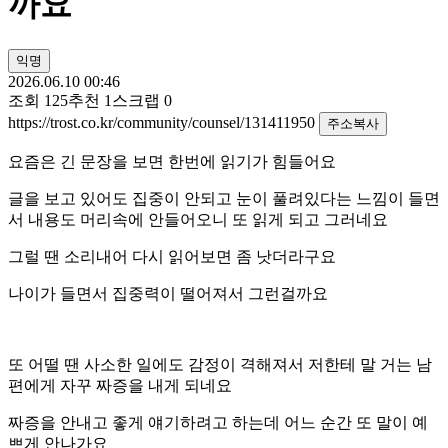
까요
익명
2026.06.10 00:46
조회
125
추천
1
스크랩
0
https://trost.co.kr/community/counsel/131411950
주소복사
요즘은 긴 문장을 보면 한번에 읽기가 힘들어요
글을 보고 있어도 집중이 안되고 눈이 풀려있다는 느낌이 들면
서 내용도 머리속에 안들어오니 또 읽게 되고 그러네요
그럴 땐 소리내어 다시 읽어보면 좀 낫더라구요
나이가 들면서 집중력이 떨어져서 그런걸까요
또 어떨 땐 사소한 일에도 감정이 격해져서 저한테 말 거는 남
편에게 자꾸 짜증을 내게 되네요
짜증을 안내고 좋게 얘기하려고 하는데 어느 순간 또 말이 예
쁘게 안나가요