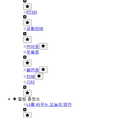
PTSD
공황장애
번아웃
우울증
불면증
치매
기타
🍀 힐링 충전소
나를 바꾸는 오늘의 명언