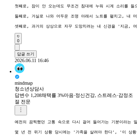
첫째로, 잠이 안 오는데도 무조건 침대에 누워 시계 소리를 들
둘째로, 거실로 나와 어두운 조명 아래서 노트를 펼치고, 내 
셋째로, 과거의 상상으로 자꾸 도망치려는 내 신경을 '지금, 
0
답글 쓰기
2026.06.11 16:46
mindmap
청소년상담사
답변수 1,208
채택률 3%
마음·정신건강, 스트레스·감정조
절 전문
예전의 끔찍했던 고통 속으로 다시 걸어 들어가는 기분이라는 말
몇 년 전 위기 상황 당시에는 '가족을 살려야 한다', '이 