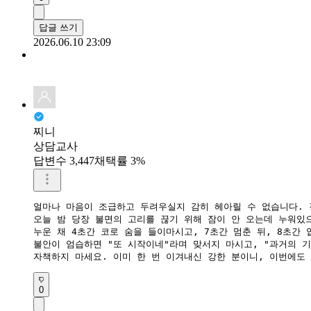
답글 쓰기
2026.06.10 23:09
찌니
상담교사
답변수 3,447
채택률 3%
얼마나 마음이 조급하고 두려우실지 감히 헤아릴 수 없습니다. 
​오늘 밤 당장 불면의 고리를 끊기 위해 잠이 안 오는데 누워있
​누운 채 4초간 코로 숨을 들이마시고, 7초간 멈춘 뒤, 8초간
​불안이 엄습하면 "또 시작이네"라며 맞서지 마시고, "과거의 
​자책하지 마세요. 이미 한 번 이겨내신 강한 분이니, 이번에도
0