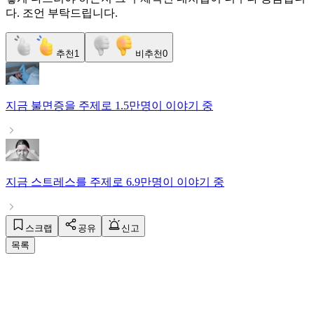
다. 조언 부탁드립니다.
추천
1
비추천
0
지금
불면증
을 주제로
1.5만명
이 이야기 중
지금
스트레스
를 주제로
6.9만명
이 이야기 중
스크랩
공유
신고
목록