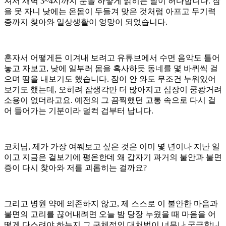
져서 새벽 3~4시까지 눈을 하얗게 밝히는 날이 허다합니다. 잠
을 못 자니 낮에는 온몸이 두들겨 맞은 것처럼 아프고 무기력
증까지 찾아와 일상생활이 엉망이 되었습니다.
혼자서 어떻게든 이겨내 보려고 유튜브에서 수면 음악도 틀어
놓고 자보고, 낮에 일부러 몸을 혹사하듯 동네를 몇 바퀴씩 걸
으며 땀을 내보기도 했습니다. 잠이 안 와도 무조건 누워있어
보기도 했는데, 오히려 잡생각만 더 많아지고 심장이 쿵쾅거려
소용이 없더라고요. 예전의 그 끔찍했던 고통 속으로 다시 걸
어 들어가는 기분이라 덜컥 겁부터 납니다.
코치님, 제가 가장 여쭤보고 싶은 것은 이미 몇 년이나 지난 일
이고 지금은 겉보기에 평온한데 왜 갑자기 과거의 불안과 불면
증이 다시 찾아와 저를 괴롭히는 걸까요?
그리고 병원 약에 의존하지 않고, 제 스스로 이 불안한 마음과
불면의 고리를 끊어내려면 오늘 밤 당장 누웠을 때 마음을 어
떻게 다스려야 하는지 그 구체적인 대처법이 너무나 궁금합니