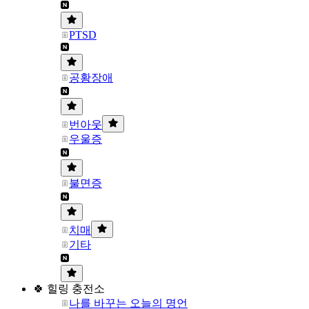
PTSD
공황장애
번아웃
우울증
불면증
치매
기타
🍀 힐링 충전소
나를 바꾸는 오늘의 명언