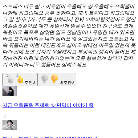
스트레스 너무 받고 이유없이 우울해요 걍 우울해요 수학쌤이
나한테 징그럽대요 공부 못한다고, 계속 틀린다고 징그럽대요
그 말 한마디가 너무 큰 상처라서 진짜 미쳐버릴것같아요 정신
병걸릴것같아요 제가 유일하게 믿을수 있었던 친구랑도 크게
싸웠어요 목표로 삼았던 일도 전남친이나 유명한 애가 있으면
바로 포기해버리는 내가 싫어요 왜 살고있는지도 모르겠고 계
속 뒤틀리는 이런 대인관계도 싫어요 밖에선 아무일 없는척 웃
다가 집에 오면 갑자기 우울해지고 부정적인 생각이 들어요 제
작년까진 이런게 당연한거였는데 요즘 행복하게 살다가 갑자
기 이러니까 너무 힘들어요 살려주세요
추천
0
비추천
0
지금
우울증
을 주제로
4.4만명
이 이야기 중