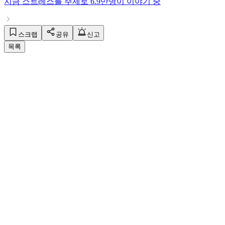
지금
스트레스
를 주제로
6.9만명
이 이야기 중
스크랩
공유
신고
목록