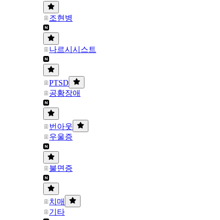
조현병
나르시시스트
PTSD
공황장애
번아웃
우울증
불면증
치매
기타