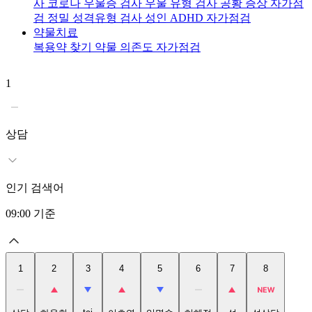
사
코로나 우울증 검사
우울 유형 검사
공황 증상 자가점
검
정밀 성격유형 검사
성인 ADHD 자가점검
약물치료
복용약 찾기
약물 의존도 자가점검
1
2
상담
인기 검색어
09:00
기준
1
2
3
4
5
6
7
8