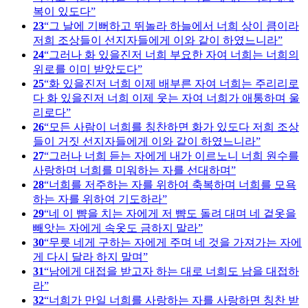
복이 있도다
23
그 날에 기뻐하고 뛰놀라 하늘에서 너희 상이 큼이라
저희 조상들이 선지자들에게 이와 같이 하였느니라
24
그러나 화 있을진저 너희 부요한 자여 너희는 너희의
위로를 이미 받았도다
25
화 있을진저 너희 이제 배부른 자여 너희는 주리리로
다 화 있을진저 너희 이제 웃는 자여 너희가 애통하며 울
리로다
26
모든 사람이 너희를 칭찬하면 화가 있도다 저희 조상
들이 거짓 선지자들에게 이와 같이 하였느니라
27
그러나 너희 듣는 자에게 내가 이르노니 너희 원수를
사랑하며 너희를 미워하는 자를 선대하며
28
너희를 저주하는 자를 위하여 축복하며 너희를 모욕
하는 자를 위하여 기도하라
29
네 이 뺨을 치는 자에게 저 뺨도 돌려 대며 네 겉옷을
빼앗는 자에게 속옷도 금하지 말라
30
무릇 네게 구하는 자에게 주며 네 것을 가져가는 자에
게 다시 달라 하지 말며
31
남에게 대접을 받고자 하는 대로 너희도 남을 대접하
라
32
너희가 만일 너희를 사랑하는 자를 사랑하면 칭찬 받