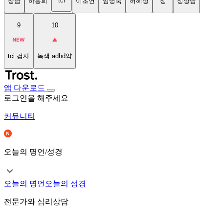
tci
상담
하용희
이초연
임명숙
허혜정
성
성상담
9
10
tci 검사
녹색 adhd약
앱 다운로드
로그인을 해주세요
커뮤니티
오늘의 명언/성경
오늘의 명언
오늘의 성경
전문가와 심리상담