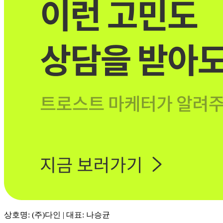
상호명: (주)다인 | 대표: 나승균