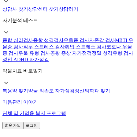
상담사 찾기
상담센터 찾기
상담하기
자기분석 테스트
종합 심리검사
종합 성격검사
우울증 검사
자존감 검사
MBTI 우
울증 검사
직무 스트레스 검사
취업 스트레스 검사
코로나 우울
증 검사
우울 유형 검사
공황 증상 자가점검
정밀 성격유형 검사
성인 ADHD 자가점검
약물치료 바로알기
복용약 찾기
약물 의존도 자가점검
정신의학과 찾기
마음관리 이야기
단체 및 기업용 복지 프로그램
회원가입
로그인