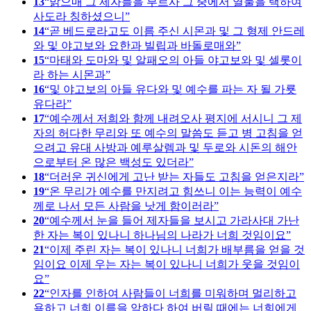
13
밝으매 그 제자들을 부르사 그 중에서 열둘을 택하여
사도라 칭하셨으니
14
곧 베드로라고도 이름 주신 시몬과 및 그 형제 안드레
와 및 야고보와 요한과 빌립과 바돌로매와
15
마태와 도마와 및 알패오의 아들 야고보와 및 셀롯이
라 하는 시몬과
16
및 야고보의 아들 유다와 및 예수를 파는 자 될 가룟
유다라
17
예수께서 저희와 함께 내려오사 평지에 서시니 그 제
자의 허다한 무리와 또 예수의 말씀도 듣고 병 고침을 얻
으려고 유대 사방과 예루살렘과 및 두로와 시돈의 해안
으로부터 온 많은 백성도 있더라
18
더러운 귀신에게 고난 받는 자들도 고침을 얻은지라
19
온 무리가 예수를 만지려고 힘쓰니 이는 능력이 예수
께로 나서 모든 사람을 낫게 함이러라
20
예수께서 눈을 들어 제자들을 보시고 가라사대 가난
한 자는 복이 있나니 하나님의 나라가 너희 것임이요
21
이제 주린 자는 복이 있나니 너희가 배부름을 얻을 것
임이요 이제 우는 자는 복이 있나니 너희가 웃을 것임이
요
22
인자를 인하여 사람들이 너희를 미워하며 멀리하고
욕하고 너희 이름을 악하다 하여 버릴 때에는 너희에게