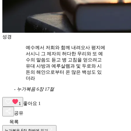
성경
예수께서 저희와 함께 내려오사 평지에
서시니 그 제자의 허다한 무리와 또 예
수의 말씀도 듣고 병 고침을 얻으려고
유대 사방과 예루살렘과 및 두로와 시
돈의 해안으로부터 온 많은 백성도 있
더라
-
누가복음 6장 17절
좋아요
1
1
공유
목록
누가복음
6
장 한번에 읽기