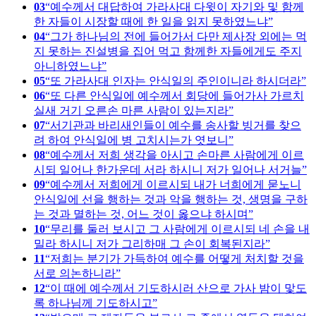
03
예수께서 대답하여 가라사대 다윗이 자기와 및 함께
한 자들이 시장할 때에 한 일을 읽지 못하였느냐
04
그가 하나님의 전에 들어가서 다만 제사장 외에는 먹
지 못하는 진설병을 집어 먹고 함께한 자들에게도 주지
아니하였느냐
05
또 가라사대 인자는 안식일의 주인이니라 하시더라
06
또 다른 안식일에 예수께서 회당에 들어가사 가르치
실새 거기 오른손 마른 사람이 있는지라
07
서기관과 바리새인들이 예수를 송사할 빙거를 찾으
려 하여 안식일에 병 고치시는가 엿보니
08
예수께서 저희 생각을 아시고 손마른 사람에게 이르
시되 일어나 한가운데 서라 하시니 저가 일어나 서거늘
09
예수께서 저희에게 이르시되 내가 너희에게 묻노니
안식일에 선을 행하는 것과 악을 행하는 것, 생명을 구하
는 것과 멸하는 것, 어느 것이 옳으냐 하시며
10
무리를 둘러 보시고 그 사람에게 이르시되 네 손을 내
밀라 하시니 저가 그리하매 그 손이 회복된지라
11
저희는 분기가 가득하여 예수를 어떻게 처치할 것을
서로 의논하니라
12
이 때에 예수께서 기도하시러 산으로 가사 밤이 맟도
록 하나님께 기도하시고