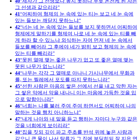
40
제자가 그 선생보다 높지 못하나 무릇 온전케 된 자는
그 선생과 같으리라
41
어찌하여 형제의 눈 속에 있는 티는 보고 네 눈 속에
있는 들보는 깨닫지 못하느냐
42
너는 네 눈 속에 있는 들보를 보지 못하면서 어찌하여
형제에게 말하기를 형제여 나로 네 눈 속에 있는 티를 빼
게 하라 할 수 있느냐 외식하는 자여 먼저 네 눈 속에서
들보를 빼어라 그 후에야 네가 밝히 보고 형제의 눈 속에
있는 티를 빼리라
43
못된 열매 맺는 좋은 나무가 없고 또 좋은 열매 맺는
못된 나무가 없느니라
44
나무는 각각 그 열매로 아나니 가시나무에서 무화과
를, 또는 찔레에서 포도를 따지 못하느니라
45
선한 사람은 마음의 쌓은 선에서 선을 내고 악한 자는
그 쌓은 악에서 악을 내나니 이는 마음에 가득한 것을 입
으로 말함이니라
46
너희는 나를 불러 주여 주여 하면서도 어찌하여 나의
말하는 것을 행치 아니하느냐
47
내게 나아와 내 말을 듣고 행하는 자마다 누구와 같은
것을 너희에게 보이리라
48
집을 짓되 깊이 파고 주초를 반석 위에 놓은 사람과
같으니 큰 물이 나서 탁류가 그 집에 부딪히되 잘 지은 연