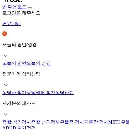
앱 다운로드
로그인을 해주세요
커뮤니티
오늘의 명언/성경
오늘의 명언
오늘의 성경
전문가와 심리상담
상담사 찾기
상담센터 찾기
상담하기
자기분석 테스트
종합 심리검사
종합 성격검사
우울증 검사
자존감 검사
MBTI 우
ADHD 자가점검