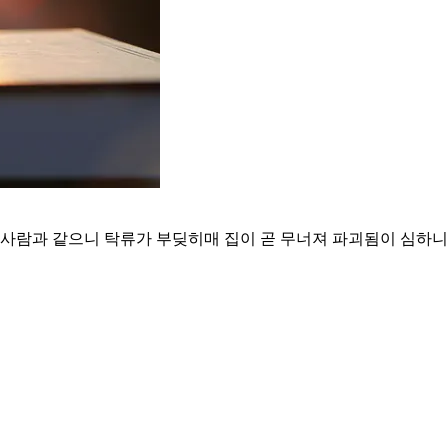
은 사람과 같으니 탁류가 부딪히매 집이 곧 무너져 파괴됨이 심하