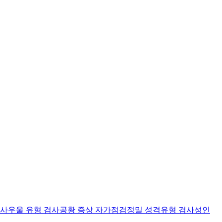
검사
우울 유형 검사
공황 증상 자가점검
정밀 성격유형 검사
성인