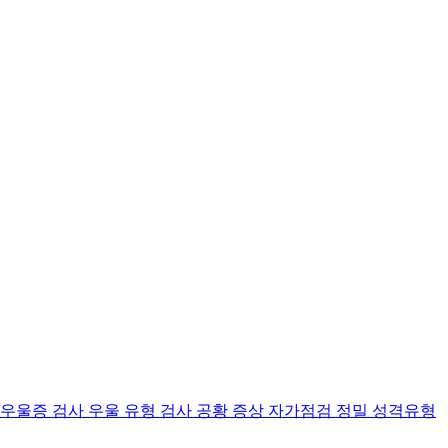
 우울증 검사
우울 유형 검사
공황 증상 자가점검
정밀 성격유형