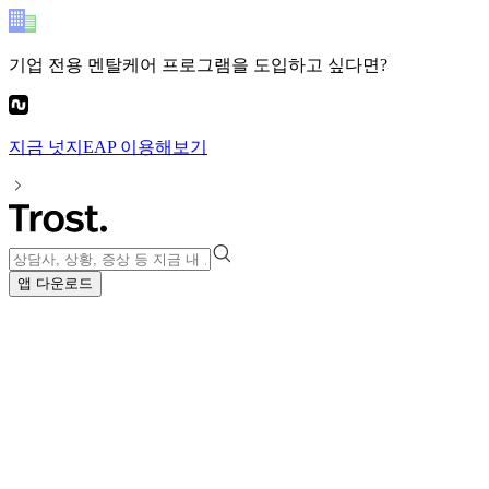
기업 전용 멘탈케어 프로그램
을 도입하고 싶다면?
지금
넛지EAP
이용해보기
앱 다운로드