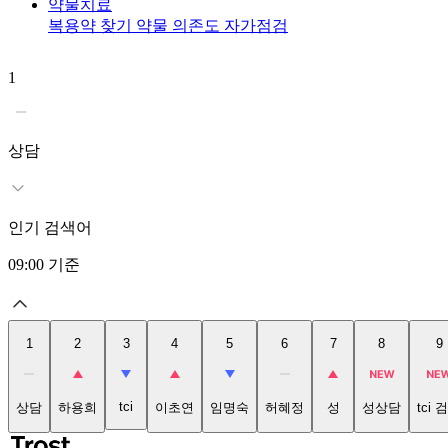
약물치료
복용약 찾기
약물 의존도 자가점검
1
상담
인기 검색어
09:00
기준
1
2
3
4
5
6
7
8
9
tci
상담
하용희
이초연
임명숙
허혜정
성
성상담
tci 