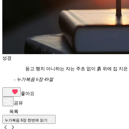
성경
듣고 행치 아니하는 자는 주초 없이 흙 위에 집 지
-
누가복음 6장 49절
좋아요
공유
목록
누가복음
6
장 한번에 읽기