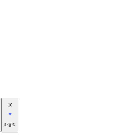
10
하용희