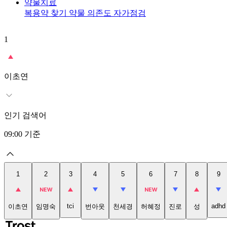
약물치료
복용약 찾기
약물 의존도 자가점검
1
이초연
인기 검색어
09:00
기준
1
2
3
4
5
6
7
8
9
tci
adhd
이초연
임명숙
번아웃
천세경
허혜정
진로
성