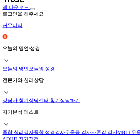
앱 다운로드
로그인을 해주세요
커뮤니티
오늘의 명언/성경
오늘의 명언
오늘의 성경
전문가와 심리상담
상담사 찾기
상담센터 찾기
상담하기
자기분석 테스트
종합 심리검사
종합 성격검사
우울증 검사
자존감 검사
MBTI 우
ADHD 자가점검