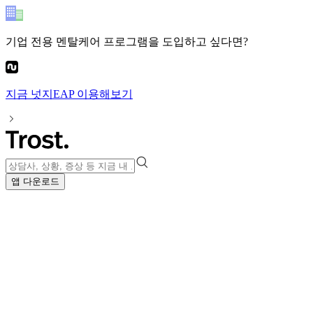
기업 전용 멘탈케어 프로그램
을 도입하고 싶다면?
지금
넛지EAP
이용해보기
앱 다운로드