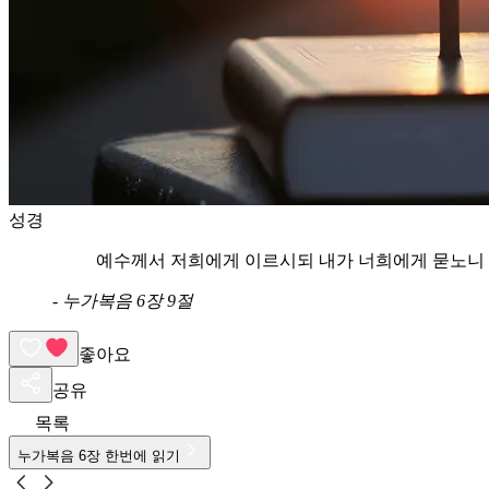
성경
예수께서 저희에게 이르시되 내가 너희에게 묻노니 안
-
누가복음 6장 9절
좋아요
공유
목록
누가복음
6
장 한번에 읽기